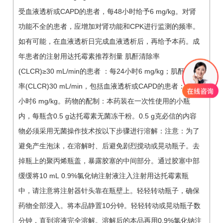
受血液透析或CAPD的患者，每48小时给予6 mg/kg。对肾
功能不全的患者，应增加对肾功能和CPK进行监测的频率。
如有可能，在血液透析日完成血液透析后，再给予本药。成
年患者的注射用达托霉素推荐剂量 肌酐清除率
(CLCR)≥30 mL/min的患者 ：每24小时6 mg/kg；肌酐清除
率(CLCR)30 mL/min，包括血液透析或CAPD的患者：每48
小时6 mg/kg。药物的配制：本药装在一次性使用的小瓶
内，每瓶含0.5 g达托霉素无菌冻干粉。0.5 g克必信的内容
物必须采用无菌操作技术按以下步骤进行溶解：注意：为了
避免产生泡沫，在溶解时、后避免剧烈搅动或晃动瓶子。去
掉瓶上的聚丙烯瓶盖，暴露胶塞的中间部分。通过胶塞中部
缓缓将10 mL 0.9%氯化钠注射液注入注射用达托霉素瓶
中，请注意将注射器针头靠在瓶壁上。轻轻转动瓶子，确保
药物全部浸入。将本品静置10分钟。轻轻转动或晃动瓶子数
分钟，直到溶液完全溶解。溶解后的本品再用0.9%氯化钠注