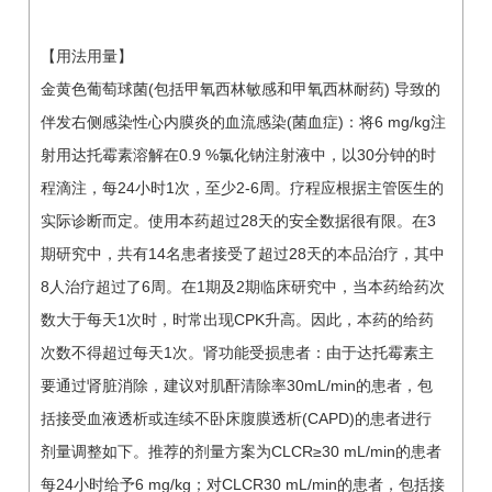
【用法用量】
金黄色葡萄球菌(包括甲氧西林敏感和甲氧西林耐药) 导致的
伴发右侧感染性心内膜炎的血流感染(菌血症)：将6 mg/kg注
射用达托霉素溶解在0.9 %氯化钠注射液中，以30分钟的时
程滴注，每24小时1次，至少2-6周。疗程应根据主管医生的
实际诊断而定。使用本药超过28天的安全数据很有限。在3
期研究中，共有14名患者接受了超过28天的本品治疗，其中
8人治疗超过了6周。在1期及2期临床研究中，当本药给药次
数大于每天1次时，时常出现CPK升高。因此，本药的给药
次数不得超过每天1次。肾功能受损患者：由于达托霉素主
要通过肾脏消除，建议对肌酐清除率30mL/min的患者，包
括接受血液透析或连续不卧床腹膜透析(CAPD)的患者进行
剂量调整如下。推荐的剂量方案为CLCR≥30 mL/min的患者
每24小时给予6 mg/kg；对CLCR30 mL/min的患者，包括接