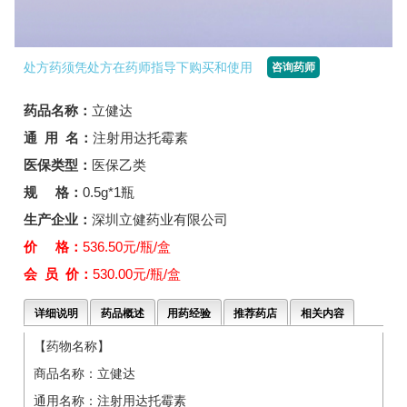
处方药须凭处方在药师指导下购买和使用
咨询药师
药品名称：
立健达
通 用 名：
注射用达托霉素
医保类型：
医保乙类
规 格：
0.5g*1瓶
生产企业：
深圳立健药业有限公司
价 格：
536.50元/瓶/盒
会 员 价：
530.00元/瓶/盒
详细说明
药品概述
用药经验
推荐药店
相关内容
【药物名称】
商品名称：立健达
通用名称：注射用达托霉素