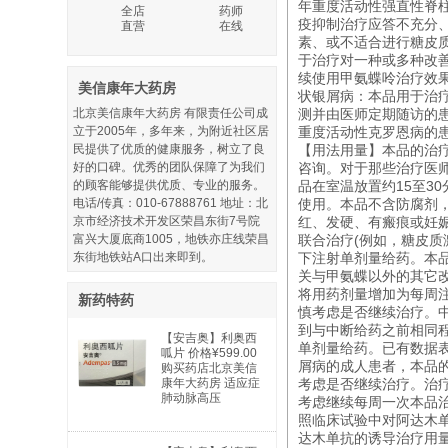
年重度活动性强直性脊柱
全店
药师
疫抑制治疗应答不充分
直营
在线
素、或不适合进行糖皮
于治疗对一种或多种改善
续使用甲氨蝶呤治疗效果
美信康年大药房
状银屑病：本品用于治
北京美信康年大药房 有限责任公司成
测并由医师定期随访的患
立于2005年，多年来，为附近社区居
重度活动性克罗恩病的
民提供了优质的健康服务，树立了良
【用法用量】本品的治
好的口碑。优秀的团队保障了为我们
咨询。对于那些治疗医
的顾客能够提供优质、专业的服务。
品在室温放置约15至
电话/传真：010-67888761 地址：北
使用。本品不含防腐剂
京市经济技术开发区荣昌东街7号院
红、发硬、有瘢痕或妊
富兴大厦底商1005，地铁亦庄线荣昌
联合治疗(例如，糖皮质
东街地铁站A口出来即到。
下注射单剂量给药。本
关与甲氨蝶以外的其它改
将用药剂量增加为每周注
新药特药
慎考虑是否继续治疗。
到与中断给药之前相同
【安吉奥】利奥西
单剂量给药。已有数据
呱片 价格¥599.00
屑病的成人患者，本品的
购买药店北京美信
康年大药房 适应症
考虑是否继续治疗。治疗
肺动脉高压
考虑继续每周一次本品治
照临床试验中对阿达木
达木单抗的诱导治疗用量