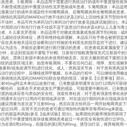
炎患者。3.银屑病：本品适用于需要进行系统治疗的成年中重度慢性斑块
、不耐受或禁忌的中重度活动性克罗恩病成年患者。5.葡萄膜炎：本品适
质激素治疗的成年非感染性中间葡萄膜炎、后葡萄膜炎和全葡萄膜炎患者。
病情抗风湿药(DMARDs)疗效不佳的2岁及2岁以上活动性多关节型幼
不佳时，本品可作为单药治疗(单药治疗的疗效参见[临床试验]部分)。本
疗对局部治疗和光疗疗效不佳或不适于该类治疗的4岁及4岁以上儿童与青
者。8.儿童克罗恩病：本品适用于对糖皮质激素或免疫调节剂(例如：硫唑
患儿减轻症状和体征，诱导和维持临床缓解。本品应只给予将会被密切监
疗应在具有相关适应症诊断和治疗经验的专科医生的指导监控下进行。建
师认为适当，并能在必要时进行医疗随访的患者，在患者或其家属接受了
30分钟，在达到室温前不要取下针帽。注射前仔细检查预填充式注射器中
，因此，需将注射器中剩余的未使用药物丢弃。应在大腿前部或下腹部注
娠纹的皮肤区域注射。如患有银屑病，不要在任何凸起、增厚、发红或鳞
激素和/或免疫调节剂)进行优化。成人：类风湿关节炎：对于患有类风湿
品治疗的过程中，应继续使用甲氨蝶。在本品的疗程中，可以继续使用糖
善病情抗风湿药(DMARDS)联合使用的情况，请参见【注意事项】部
射40mg阿达木单抗以改善疗效。已有数据表明通常在治疗12周内可获
中断给药：如果在手术前或发生严重的感染，可能需要中断给药。已有数据
程度的临床应答与类似的安全性。强直性脊柱炎：对于患有强直性脊柱炎的
表明通常在治疗12周内可获得临床应答，对在该治疗期间内未出现临床应
建议用量为首次皮下注射80mg，然后自首次给药后一周开始每两周皮下注
超过16周，应答不充分的患者可通过增加给药频率至每周40mg来获益
疗的获益和风险(参见【临床试验】部分)。如果因给药频率增加而获得了
单抗用于中重度慢性斑块状银屑病患者超过一年的安全有效性进行过评估
为在第0周160mg，在随后的第2周为80mg。诱导治疗后，推荐每两周