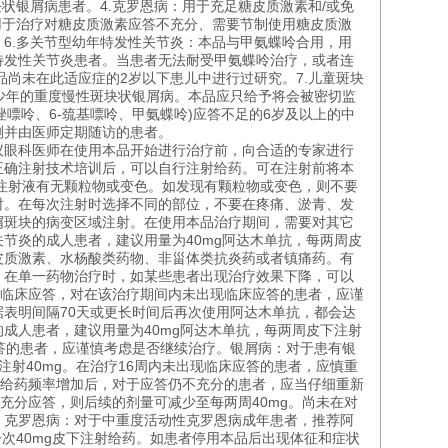
状银屑病患者。4.克罗恩病：用于充足糖皮质激素和/或免
用于治疗对糖皮质激素应答不充分、需要节制使用糖皮质激
6.多关节型幼年特发性关节炎：本品与甲氨蝶呤合用，用
年特发性关节炎患者。当患者无法耐受甲氨蝶呤治疗，或者连
品尚未在此适应症的2岁以下患儿中进行过研究。7.儿童斑块
少年的重度慢性斑块状银屑病。本品应只给予将会被密切监
嘌呤、6-巯基嘌呤、甲氨蝶呤)应答不足的6岁及以上的中
测并由医师定期随访的患者。
议眼科医师在使用本品开始进行治疗前，向合适的专家进行
正确注射技术培训后，可以自行注射给药。可在注射前将本
的注射液有无颗粒物或变色。如发现有颗粒物或变色，则不要
射。在每次注射时选择不同的部位，不要在疼痛、淤青、发
屑斑块的病变区域注射。在使用本品治疗期间，需要对其它
关节炎的成人患者，建议用量为40mg阿达木单抗，每两周皮
皮质激素、水杨酸类药物、非甾体类抗炎药或者镇痛药。有
分。在单一药物治疗时，如某些患者出现治疗效果下降，可以
得临床应答，对在该治疗期间内未出现临床应答的患者，应谨
表明间隔70天或更长时间后再次使用阿达木单抗，都会达
成人患者，建议用量为40mg阿达木单抗，每两周皮下注射
答的患者，应谨慎考虑是否继续治疗。银屑病：对于患有银
射40mg。在治疗16周内未出现临床应答的患者，应慎重
。给药频率增加后，对于应答仍不充分的患者，应当仔细重新
充分应答，则后续的剂量可减少至每两周40mg。尚未在对
。克罗恩病：对于中重度活动性克罗恩病成年患者，推荐阿
一次40mg皮下注射给药。如患者停用本品后出现体征和症状