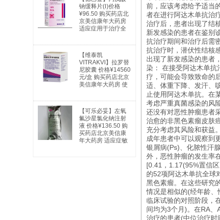
前，应该考虑给予适当
钠缓释片(Ⅰ)价格
¥96.50 购买药店北
者在进行阿达木单抗治
京美信康年大药房
治疗后，患者出现了结核
适应症用于治疗全
新发感染的患者在鉴别
身性及部分性癫痫
抗治疗期间和治疗后需
以及特殊类型的综
抗治疗时，潜伏性结核
合症。全身性癫痫
【维泰凯
适用于：失神发
出现了新发感染的患者
VITRAKVI】拉罗替
作、肌阵挛发作、
染： 在接受阿达木单
尼胶囊 价格¥14560
强直阵挛发作、失
疗，可能会导致致命的
元/盒 购买药店北京
张力发作及混合型
美信康年大药房 使
适、体重下降、发汗、咳
发作。部分性癫痫
用说明书广谱抗癌
止使用阿达木单抗。在
适用于：简单部分
药 实体瘤
发作；复杂部分性
考虑严重真菌感染的风
发作；部分继发全
【可乐必妥】左氧
还没有对恶性肿瘤患者
身性发作。躁狂
氟沙星氯化钠注射
治愈的非黑色素瘤皮肤癌
症：用于治疗与双
液 价格¥136.50 购
充分考虑其风险和获益。
相情感障碍相关的
买药店北京美信康
成年患者中可以观察到更多
躁狂发作。
年大药房 适应症敏
银屑病(Ps)、化脓性汗
感细菌所引起的下
列中、重度感
外，恶性肿瘤的发生率在79
[0.41，1.17(95
的52项阿达木单抗全球
黑色素瘤。在这些研究
情况是相似的(经年龄、性
临床试验的对照阶段，在
间均为3个月)。在RA
治疗的患者(中位治疗时间