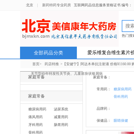
北京
新药特药专业药房
互联网药品信息服务资格证书 编号：（京）
热门搜
北京以
爱乐维复合维生素片
全部药品分类
首页>
药店特推
>【安健宁】阿达木单抗注射液 价格¥1160
关节型幼年特发性关节炎、儿童斑块状银屑病
家庭常备
家庭常备：
常用药：
糖尿病用药
家庭常备
骨科用药
品牌药：
糖尿病用药
泌尿系统
痛风用药
减重用药
保健品：
眼睛保健
牙科用药
肠胃用药
骨科用药