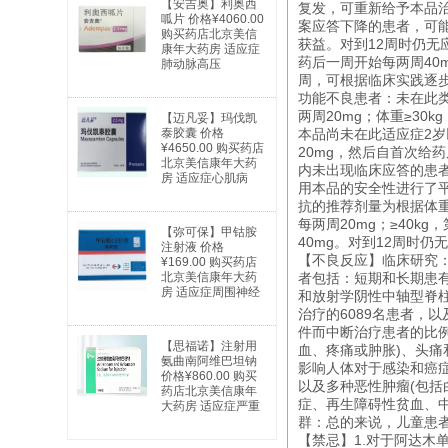
【安吉奥】利奥西
复发，可重新给予本品治
呱片 价格¥4060.00
案应答下降的患者，可能
购买药店北京美信
获益。对到12周时仍无
康年大药房 适应症
药后一周开始每两周40
肺动脉高压
周，可根据临床实践逐
功能不良患者：未在此类
两周20mg；体重≥3
【迈凡妥】玛伐凯
泰胶囊 价格
本品尚未在此适应症2岁
¥4650.00 购买药店
20mg，然后自首次给药
北京美信康年大药
内未出现临床应答的患
房 适应症心肌病
用本品的安全性进行了
抗的推荐剂量为根据体重给
每两周20mg；≥40k
【弥可保】甲钴胺
40mg。对到12周时
注射液 价格
【不良反应】临床研究：
¥169.00 购买药店
北京美信康年大药
者包括：短期和长期患有
房 适应症周围神经
和放射学阴性中轴型脊
病及因缺乏维生素
治疗的6089名患者，
B12引起的巨幼红
件而中断治疗患者的比例
细胞性贫血
【思福诺】注射用
血、疼痛或肿胀)、头痛
氨曲南阿维巴坦钠
影响人体对于感染和癌
价格¥860.00 购买
以及多种恶性肿瘤(包
药店北京美信康年
症、再生障碍性贫血、中枢
大药房 适应症严重
感染
群：总的来说，儿童患
【禁忌】1.对于阿达木