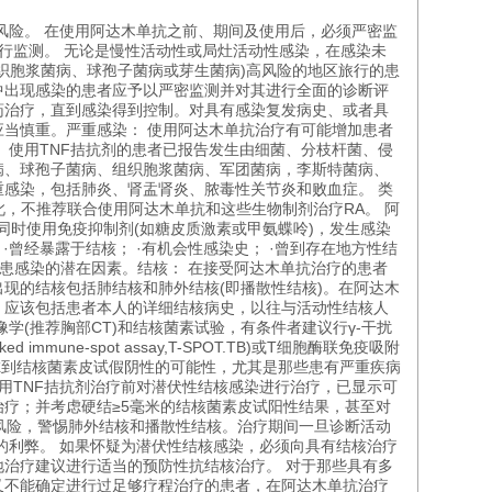
风险。 在使用阿达木单抗之前、期间及使用后，必须严密监
行监测。 无论是慢性活动性或局灶活动性感染，在感染未
织胞浆菌病、球孢子菌病或芽生菌病)高风险的地区旅行的患
程中出现感染的患者应予以严密监测并对其进行全面的诊断评
药治疗，直到感染得到控制。对具有感染复发病史、或者具
当慎重。严重感染： 使用阿达木单抗治疗有可能增加患者
。使用TNF拮抗剂的患者已报告发生由细菌、分枝杆菌、侵
病、球孢子菌病、组织胞浆菌病、军团菌病，李斯特菌病、
感染，包括肺炎、肾盂肾炎、脓毒性关节炎和败血症。 类
此，不推荐联合使用阿达木单抗和这些生物制剂治疗RA。 阿
同时使用免疫抑制剂(如糖皮质激素或甲氨蝶呤)，发生感染
曾经暴露于结核； ·有机会性感染史； ·曾到存在地方性结
患感染的潜在因素。结核： 在接受阿达木单抗治疗的患者
现的结核包括肺结核和肺外结核(即播散性结核)。在阿达木
，应该包括患者本人的详细结核病史，以往与活动性结核人
(推荐胸部CT)和结核菌素试验，有条件者建议行γ-干扰
mune-spot assay,T-SPOT.TB)或T细胞酶联免疫吸附
医生应该考虑到结核菌素皮试假阴性的可能性，尤其是那些患有严重疾病
用TNF拮抗剂治疗前对潜伏性结核感染进行治疗，已显示可
疗；并考虑硬结≥5毫米的结核菌素皮试阳性结果，甚至对
核风险，警惕肺外结核和播散性结核。治疗期间一旦诊断活动
的利弊。 如果怀疑为潜伏性结核感染，必须向具有结核治疗
治疗建议进行适当的预防性抗结核治疗。 对于那些具有多
又不能确定进行过足够疗程治疗的患者，在阿达木单抗治疗