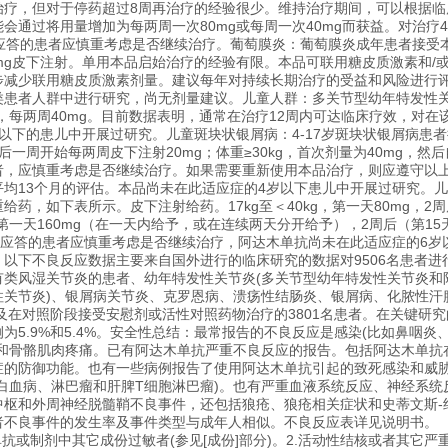
疗，但对于停药超过8周再治疗的经验很少。维持治疗期间，可以根据临
会通过将用量增加为每两周一次80mg或每周一次40mg而获益。对治疗
应答的患者应慎重考虑是否继续治疗。葡萄膜炎：葡萄膜炎成年患者接受本
mg皮下注射。单用本品启始治疗的经验有限。本品可联用糖皮质激素和/
步减少联用糖皮质激素剂量。建议每年对持续长期治疗的受益和风险进行评
患者人群中进行研究，尚无剂量建议。儿童人群：多关节型幼年特发性关节炎(
0kg，每两周40mg。目前数据表明，通常在治疗12周内可达临床疗效，
以下的患儿中开展过研究。儿童斑块状银屑病：4-17岁斑块状银屑病患者接
后一周开始每两周皮下注射20mg；体重≥30kg，首次剂量为40mg，然
者，应慎重考虑是否继续治疗。如果需要重新使用本品治疗，则应遵守以
平均13个月的评估。本品尚未在此适应症的4岁以下患儿中开展过研究。
药，如下表所示。皮下注射给药。17kg至＜40kg，第一天80mg，2周
g，第一天160mg（在一天内给予，或在连续两天分开给予），2周后（第1
仍无应答的患者应慎重考虑是否继续治疗，阿达木单抗尚未在此适应症的6
以下不良反应数据主要来自国外进行的临床研究的数据对9506名患者进
类风湿关节炎的患者、幼年特发性关节炎(多关节型幼年特发性关节炎和
柱关节炎)、银屑病关节炎、克罗恩病、溃疡性结肠炎、银屑病、化脓性汗
以及在对照阶段接受安慰剂或活性对照药物治疗的3801名患者。在关键
为5.9%和5.4%。安全性总结：最常报告的不良反应是感染(比如鼻咽炎
和骨骼肌肉疼痛。已有阿达木单抗严重不良反应的报告。包括阿达木单抗在
症的防御功能。也有一些病例报告了使用阿达木单抗引起的致死感染和威胁
括白血病、淋巴瘤和肝脾T细胞淋巴瘤)。也有严重血液系统反应、神经系
和外周神经脱髓鞘不良事件，还包括狼疮、狼疮相关症状和史蒂文斯-约翰逊综合征(
者不良事件的发生率及事件类型与成年人相似。不良反应表详见说明书。
单抗或制剂中其它成份过敏者(参见[成份]部分)。2.活动性结核或者其它严