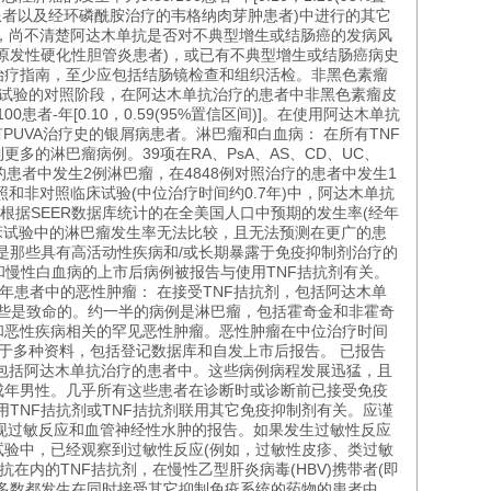
)患者以及经环磷酰胺治疗的韦格纳肉芽肿患者)中进行的其它
据，尚不清楚阿达木单抗是否对不典型增生或结肠癌的发病风
原发性硬化性胆管炎患者)，或已有不典型增生或结肠癌病史
治疗指南，至少应包括结肠镜检查和组织活检。非黑色素瘤
球临床试验的对照阶段，在阿达木单抗治疗的患者中非黑色素瘤皮
/100患者-年[0.10，0.59(95%置信区间)]。在使用阿达木单抗
UVA治疗史的银屑病患者。淋巴瘤和白血病： 在所有TNF
的淋巴瘤病例。39项在RA、PsA、AS、CD、UC、
的患者中发生2例淋巴瘤，在4848例对照治疗的患者中发生1
对照和非对照临床试验(中位治疗时间约0.7年)中，阿达木单抗
这比根据SEER数据库统计的在全美国人口中预期的发生率(经年
床试验中的淋巴瘤发生率无法比较，且无法预测在更广的患
是那些具有高活动性疾病和/或长期暴露于免疫抑制剂治疗的
和慢性白血病的上市后病例被报告与使用TNF拮抗剂有关。
青年患者中的恶性肿瘤： 在接受TNF拮抗剂，包括阿达木单
一些是致命的。约一半的病例是淋巴瘤，包括霍奇金和非霍奇
和恶性疾病相关的罕见恶性肿瘤。恶性肿瘤在中位治疗时间
源于多种资料，包括登记数据库和自发上市后报告。 已报告
抗剂包括阿达木单抗治疗的患者中。这些病例病程发展迅猛，且
成年男性。几乎所有这些患者在诊断时或诊断前已接受免疫
使用TNF拮抗剂或TNF拮抗剂联用其它免疫抑制剂有关。应谨
出现过敏反应和血管神经性水肿的报告。如果发生过敏性反应
验中，已经观察到过敏性反应(例如，过敏性皮疹、类过敏
内的TNF拮抗剂，在慢性乙型肝炎病毒(HBV)携带者(即
多数都发生在同时接受其它抑制免疫系统的药物的患者中，