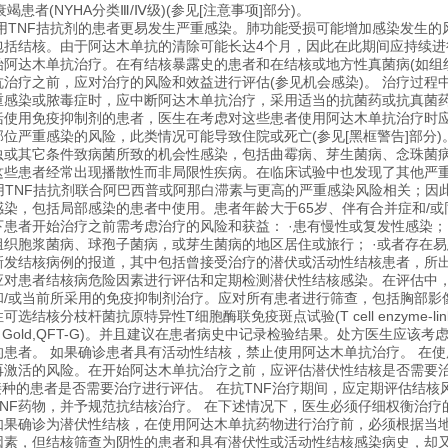
竭患者(NYHA分类Ⅲ/Ⅳ级)(参见[注意事项]部分)。
用TNF拮抗剂的患者更易发生严重感染。肺功能受损可能增加感染发生的
包括结核。由于阿达木单抗的清除可能长达4个月，因此在此期间应持续进
始阿达木单抗治疗。在有结核暴露史的患者和在结核或地方性真菌病(如组
治疗之前，应对治疗的风险和效益进行评估(参见机会感染)。 治疗过
重感染或脓毒症时，应中断阿达木单抗治疗，采用适当的抗菌药或抗真菌
括使用免疫抑制剂的患者，医生在考虑对这些患者使用阿达木单抗治疗时应
位严重感染的风险，此类情况可能导致住院或死亡(参见[黑框警告]部分)
虫或其它条件致病菌所致的机会性感染，包括曲霉病、芽生菌病、念珠菌
这些患者经常出现播散性而非局限性疾病。在临床试验中也发现了其他严重
使用TNF拮抗剂联合阿巴西普或阿那白滞素与更高的严重感染风险相关；因
染，包括局部感染的患者中使用。患者年龄大于65岁、伴有合并症和/或
患者开始治疗之前需考虑治疗的风险和获益： ·患有慢性或复发性感染； ·
织胞浆菌病、球孢子菌病，或芽生菌病的地区居住或旅行； ·或者存在易
新发结核病例的报道，其中包括曾接受治疗的潜伏或活动性结核患者，所出
应对患者结核病危险因素进行评估和定期检测潜伏性结核感染。在评估中
/或当前所采用的免疫抑制剂治疗。应对所有患者进行筛查，包括胸部影像学
核分枝杆菌抗原特异性T细胞酶联免疫斑点试验(T cell enzyme-linked im
RON-TB Gold,QFT-G)。并且建议在患者病史中记录检验结果。处方
患者。 如果确诊患者具有活动性结核，禁止使用阿达木单抗治疗。 在使
再激活的风险。在开始阿达木单抗治疗之前，应评估潜伏性结核是否需要治
)接种的患者是否需要治疗进行评估。 在抗TNF治疗期间，应定期评估结
NF药物，并予规范抗结核治疗。 在下述情况下，医生必须仔细权衡治疗
如果确诊为潜伏性结核，在使用阿达木单抗药物进行治疗前，必须根据当地
因素，但结核筛查为阴性的患者和具有潜伏性或活动性结核感染病史，却