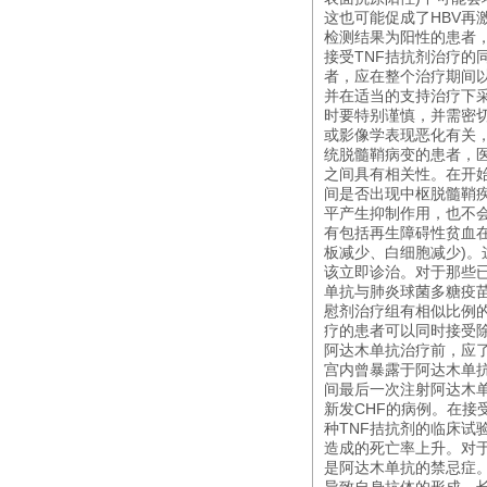
这也可能促成了HBV再
检测结果为阳性的患者
接受TNF拮抗剂治疗的
者，应在整个治疗期间以
并在适当的支持治疗下采
时要特别谨慎，并需密切
或影像学表现恶化有关，
统脱髓鞘病变的患者，
之间具有相关性。在开
间是否出现中枢脱髓鞘
平产生抑制作用，也不会
有包括再生障碍性贫血
板减少、白细胞减少)。
该立即诊治。对于那些
单抗与肺炎球菌多糖疫
慰剂治疗组有相似比例
疗的患者可以同时接受
阿达木单抗治疗前，应
宫内曾暴露于阿达木单
间最后一次注射阿达木单
新发CHF的病例。在接
种TNF拮抗剂的临床试
造成的死亡率上升。对于
是阿达木单抗的禁忌症