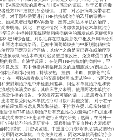
有HBV感染风险的患者先前HBV感染的证据。对于乙肝病毒
者处方TNF拮抗剂务必谨慎。目前，对乙肝病毒携带者在
证据。对于那些需要进行TNF拮抗剂治疗的乙肝病毒携带
象。如果患者出现HBV再激活，应停止阿达木单抗的治疗，
全性尚未明确。因此，在这种情况下考虑恢复阿达木单抗治疗
些罕见的中枢神经系统脱髓鞘疾病病例的新发或临床症状和/
格林-巴利综合征。对以往存在或近期新发中枢及外周神经系
终止阿达木单抗给药。已知中间葡萄膜炎与中枢脱髓鞘疾病
在治疗期间定期进行评估，以估计之前是否已存在或治疗期
没有迹象表明阿达木单抗对迟发型过敏反应、免疫球蛋白的水
细胞的数量。血液学反应： 在使用TNF拮抗剂的病例中，罕
不良反应，其中包括具有临床意义的血细胞减少(例如血小
的体征和症状(例如，持续发热、挫伤、出血、皮肤苍白)应
： 在一项RA患者参加的安慰剂对照临床试验中，当阿达木
组和安慰剂治疗组中未检测到差异。阿达木单抗治疗组和安
抗流感抗体滴度略低，其临床意义未明。使用阿达木单抗治
感染传播的报告。 专家推荐若可能的话，儿童患者在开始
患者在接受阿达木单抗治疗时可接种其他疫苗。 对于在子
接种前应慎重考虑其风险和获益。不推荐在婴儿母亲妊娠期
告使用TNF拮抗剂治疗后有充血性心力衰竭(CHF)加重和
木单抗尚未在CHF患者中进行正式的研究；然而，在另外一
种TNF拮抗剂的临床研究中，观察到由于充血性心力衰竭所
当特别谨慎，并密切监测。中重度心力衰竭(参见[禁忌]部分)
使用阿达木单抗。自身免疫过程： 阿达木单抗药物治疗会