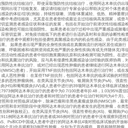
的预防性抗结核治疗。即使采取预防性抗结核治疗，使用阿达木单抗仍出
疗期间出现了结核复发。建议请结核治疗专家会诊以帮助决定对个体患者是
感染的体征/症状(例如，持续性咳嗽、消瘦/体重减轻、低热、精神萎靡
诊断中考虑结核病，尤其是在患者曾经或最近去过结核病高发国家，或曾与
密切监测患者感染症状和体征的发展，包括在开始治疗前潜伏性结核感染
感染检测也可能出现假阴性。 如果患者在治疗过程中出现严重感染或脓毒
，应密切监测，对免疫功能低下的患者进行合适的及时和全面的诊断性检
抗治疗的患者中观察到包括侵袭性真菌感染在内的机会性感染。由于此类感
后果。 如果患者出现严重的全身性疾病或在真菌病流行的地区居住或旅行
嗽、呼吸困难和/或肺浸润或其他严重的全身性疾病(有或无伴随休克)
某些活动性感染的患者中组织胞浆菌病抗原和抗体检测可能为阴性。在进
险和抗真菌治疗的风险。应与具有侵袭性真菌感染诊治经验的医师协商，对
采用阿达木单抗治疗、或对已经出现恶性肿瘤的患者继续进行阿达木单抗治
(NMSC)患者)，开始采用TNF拮抗剂包括阿达木单抗进行治疗时，或
成人恶性肿瘤： 在某些TNF拮抗剂，包括阿达木单抗的临床试验的对照
的恶性肿瘤病例。在类风湿关节炎(RA)、银屑病关节炎(PsA)、强直性脊柱
腺炎(HS)和葡萄膜炎(UV)成人患者中进行的39项阿达木单抗全球临床
73例阿达木单抗治疗的患者中为0.7/100患者年[0.48，1.03(95%置信
%置信区间)](阿达木单抗治疗的患者和对照治疗的患者中位治疗时间均为4个月)。
对照和非对照临床试验中，除淋巴瘤和非黑色素瘤皮肤癌(NMSC)外，
的对照和非对照阶段中使用阿达木单抗治疗的患者发生的恶性肿瘤，在类型
别和种族校正)。在类风湿关节炎(RA)、强直性脊柱炎(AS)、银屑病(P
911例阿达木单抗治疗的患者或365例对照治疗的患者中没有观察到恶
、AS、Ps和CD中国成人患者中进行的阿达木单抗4项对照临床试验的开放
6个月)中共观察到3例恶性肿瘤，分别为子宫内膜癌、胃癌和肺部肿瘤。恶性肿瘤的