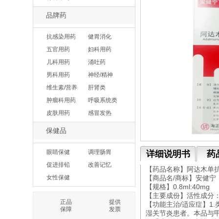
品牌药
抗感染用药
健胃消化
五官用药
妇科用药
儿科用药
涌吐药
男科用药
神经/精神
维生素/营养
肝肾类
肿瘤科用药
呼吸系统类
皮肤用药
感冒发热
保健品
眼睛保健
调理肠胃
详细说明书
药
促进排铅
改善记忆
【药品名称】阿达木单
女性保健
【商品名/商标】安健宁
【规格】0.8ml:40mg
【主要成份】活性成分
正品
提供
【功能主治/适应症】1
保障
发票
湿关节炎患者。本品与甲