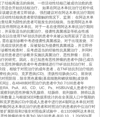
现了结核再激活的病例。一些活动性结核已被成功治愈的患
否适合开始抗结核治疗。 如果在阿达木单抗治疗过程中或
)应该建议患者立即就诊。 强烈建议对在阿达木单抗治疗期间
活动性结核病患者密切接触的情况下。监测： 在阿达木单
检查结果为阴性的患者可能发生的结核病。当使用阿达木单
症应停用阿达木单抗。对于一名在使用阿达木单抗治疗期间
查，并采取适当的抗菌治疗。侵袭性真菌感染等机会性感
染在以往使用TNF拮抗剂的患者中未被认知而延误了适当治
，需在鉴别诊断中考虑侵袭性真菌感染。对于出现发烧、不
等征兆或症状的患者，应被疑似为侵袭性真菌感染，并立即停
行诊断性检查时，应考虑适当的经验性抗真菌治疗，并同时
这些患者进行诊断并实施抗真菌治疗。恶性肿瘤： 目前，
疗的研究。因此，在已知患有恶性肿瘤的患者中(除已成功
在发生恶性肿瘤的患者中考虑继续进行TNF拮抗剂治疗时，应
阶段，相较于对照治疗的成年患者，在TNF拮抗剂治疗组的
炎(AS)、克罗恩病(CD)、溃疡性结肠炎(UC)、斑块状
试验的对照阶段，除非黑色素瘤(基底细胞和鳞状细胞)皮肤癌
区间)]，在4848例对照治疗的患者中为0.7/100患者年
在RA、PsA、AS、CD、UC、Ps、HS和UV成人患者中进行
最常观察到的恶性肿瘤为乳腺癌、结肠癌、前列腺癌、肺癌以及
和数量上与根据SEER数据库统计的在全美国人口中预期的
s)和克罗恩病(CD)中国成人患者中进行的4项阿达木单抗对照
性肿瘤(阿达木单抗治疗的患者和对照治疗的患者的中位治疗时
标签扩展阶段和2项非对照临床试验中，在1320例阿达木单抗
发生率为0.38/100患者-年[0.10，1.20(95%置