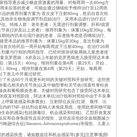
床指导逐步减少糖皮质激素的用量。对每两周一次40mg方
4周未应答的患者，可能会通过继续给予维持治疗至12周而
品的推荐剂量方案为:首次皮下注射80mg，然后自首次给
或其他非生物免疫调节剂启始治疗。采用本品进行治疗后2
估。特殊人群：老年患者：无需进行剂量调整。肝和/或肾
2岁及以上患者)：推荐剂量为：体重10kg至30kg，每
对在该期间内仍未出现疗效的患者，应谨慎考虑是否继续治疗。
受本品的推荐剂量为：体重15kg至30kg，首次剂量为
后自首次给药后一周开始每两周皮下注射40mg。在治疗16周
上剂量与疗程的用药指导。已经对斑块状银屑病儿童患者使
儿童克罗恩病：6岁及以上年龄的克罗恩病患儿接受阿达木单
后（第15天）40mg，维持剂量在第4周（第29天）开始，
5天）80mg，维持剂量在第4周（第29天）开始，每两周
岁以下患儿中开展过研究。
行了长达60个月或更长时间的关键对照和开放研究。这些患
附着点相关的关节炎)以及中轴型脊柱关节炎(强直性脊柱炎
腺炎和葡萄膜炎患者。关键对照研究包含了接受阿达木单抗
研究的双盲对照阶段，阿达木单抗治疗组和对照组中由于不良事
、上呼吸道感染和鼻窦炎)、注射部位反应(红斑、瘙痒、出
内的TNF-拮抗剂会影响人体免疫系统，使用此类药物可能
生命的感染(包括脓毒症、机会感染和结核)、乙型肝炎复发
统反应和自身免疫性反应的报告，这些反应包括全血细胞减少
Stevens-Johnsonsyndrome)等报告。儿童人
重的感染疾患，诸如败血症和机会感染等(参见[注意事项]部