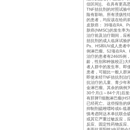
信区间)]。 在具有更
TNF拮抗剂的对照试验
险有影响。所有溃疡性
的患者，均应该在给药
皮肤癌： 39项在RA
肤癌(NMSC)的发生率为0
治疗前及治疗期间，应检
拮抗剂的成人临床试验的
Ps、HS和UV成人患
例淋巴瘤。52项在RA、
治疗的患者有24605例
龄，性别和种族校正)大
者人群中的发生率。即使
患者，可能比一般人群淋
即使未经TNF拮抗剂治
抗治疗的儿童、青少年和
金淋巴瘤。其余的病例
30个月(1～84个月
有肝脾T细胞淋巴瘤(H
已经死亡。这些报告的
抑制剂硫唑嘌呤或6-巯基
慎考虑阿达木单抗联合
或其它严重过敏反应，
反应、固定性药物反应、
表面抗原阳性)中可能