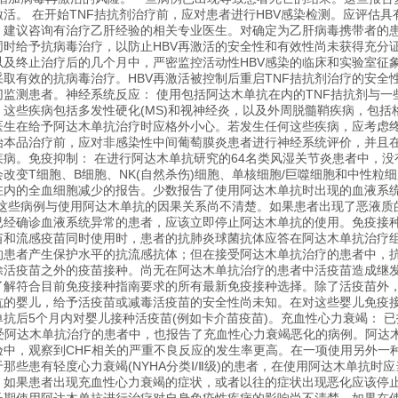
激活。 在开始TNF拮抗剂治疗前，应对患者进行HBV感染检测。应评估具
，建议咨询有治疗乙肝经验的相关专业医生。对确定为乙肝病毒携带者的患
同时给予抗病毒治疗，以防止HBV再激活的安全性和有效性尚未获得充分
及终止治疗后的几个月中，严密监控活动性HBV感染的临床和实验室征
取有效的抗病毒治疗。HBV再激活被控制后重启TNF拮抗剂治疗的安
监测患者。神经系统反应： 使用包括阿达木单抗在内的TNF拮抗剂与一
这些疾病包括多发性硬化(MS)和视神经炎，以及外周脱髓鞘疾病，包括
医生在给予阿达木单抗治疗时应格外小心。若发生任何这些疾病，应考虑
始本品治疗前，应对非感染性中间葡萄膜炎患者进行神经系统评价，并且
疾病。免疫抑制： 在进行阿达木单抗研究的64名类风湿关节炎患者中，
改变T细胞、B细胞、NK(自然杀伤)细胞、单核细胞/巨噬细胞和中性粒
在内的全血细胞减少的报告。少数报告了使用阿达木单抗时出现的血液系统
这些病例与使用阿达木单抗的因果关系尚不清楚。如果患者出现了恶液质
已经确诊血液系统异常的患者，应该立即停止阿达木单抗的使用。免疫接种
苗和流感疫苗同时使用时，患者的抗肺炎球菌抗体应答在阿达木单抗治疗
的患者产生保护水平的抗流感抗体；但在接受阿达木单抗治疗的患者中，
除活疫苗之外的疫苗接种。尚无在阿达木单抗治疗的患者中活疫苗造成继发
了解符合目前免疫接种指南要求的所有最新免疫接种选择。除了活疫苗外，
抗的婴儿，给予活疫苗或减毒活疫苗的安全性尚未知。在对这些婴儿免疫
抗后5个月内对婴儿接种活疫苗(例如卡介苗疫苗)。充血性心力衰竭： 已报
受阿达木单抗治疗的患者中，也报告了充血性心力衰竭恶化的病例。阿达
验中，观察到CHF相关的严重不良反应的发生率更高。在一项使用另外一
那些患有轻度心力衰竭(NYHA分类Ⅰ/Ⅱ级)的患者，在使用阿达木单抗时应
。如果患者出现充血性心力衰竭的症状，或者以往的症状出现恶化应该停止