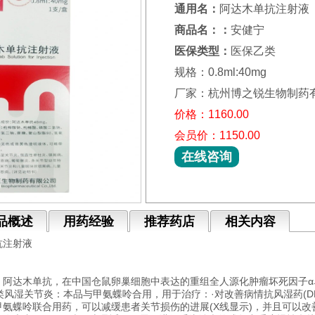
通用名：
阿达木单抗注射液
商品名：：
安健宁
医保类型：
医保乙类
规格：0.8ml:40mg
厂家：杭州博之锐生物制药
价格：1160.00
会员价：1150.00
在线咨询
品概述
用药经验
推荐药店
相关内容
抗注射液
：阿达木单抗，在中国仓鼠卵巢细胞中表达的重组全人源化肿瘤坏死因子α
.类风湿关节炎：本品与甲氨蝶呤合用，用于治疗：·对改善病情抗风湿药(D
氨蝶呤联合用药，可以减缓患者关节损伤的进展(X线显示)，并且可以改