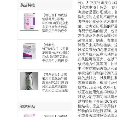
分)。3.中度到重度心力衰
药店特推
【注意事项】感染： 使
测患者是否出现感染，
【德巴金】丙戊酸
得到控制之前均不能开
钠缓释片(Ⅰ)价格
者中开始接受阿达木单抗
¥96.50 购买药店北
估。当患者出现新的严
京美信康年大药房
有易于感染的情况，包
适应症用于治疗全
身性及部分性癫痫
发生涉及各器官系统和部
以及特殊类型的综
袭性真菌、病毒、寄生
合症。全身性癫痫
肺孢子虫病和结核病。
【维泰凯
适用于：失神发
VITRAKVI】拉罗替
风湿关节炎(RA)患者
作、肌阵挛发作、
尼胶囊 价格¥14560
达木单抗不应在活动性感
强直阵挛发作、失
元/盒 购买药店北京
张力发作及混合型
的风险可能更大。在以下
美信康年大药房 使
发作。部分性癫痫
核或地方性真菌病，如组
用说明书广谱抗癌
适用于：简单部分
中已有结核病再激活和
药 实体瘤
发作；复杂部分性
单抗治疗前和治疗期间
发作；部分继发全
【可乐必妥】左氧
群的接触史，以及既往和
身性发作。躁狂
氟沙星氯化钠注射
症：用于治疗与双
素释放试验，根据可及性可选结
液 价格¥136.50 购
相情感障碍相关的
买药店北京美信康
技术(quanti FE
躁狂发作。
年大药房 适应症敏
或正在使用免疫抑制剂的
感细菌所引起的下
以减少治疗期间结核病
列中、重度感
以前曾用卡介苗(BCG
性结核，应立即停用抗T
特惠药品
经验的医师进行咨询。
个或显著结核感染危险
【德巴金】丙戊酸