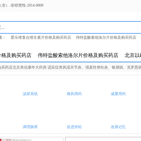
-非经营性-2014-0009
索：
爱乐维复合维生素片价格及购买药店
伟特盐酸索他洛尔片价格及购买药店
岭参松养心胶囊价格及购买药店
价格及购买药店
伟特盐酸索他洛尔片价格及购买药店
北京以
.00 购买药店北京美信康年大药房 适应症类风湿关节炎、强直性脊柱炎、银屑病、克罗
泌尿系统
痛风用药
减重用药
调理肠胃
促进排铅
改善记忆