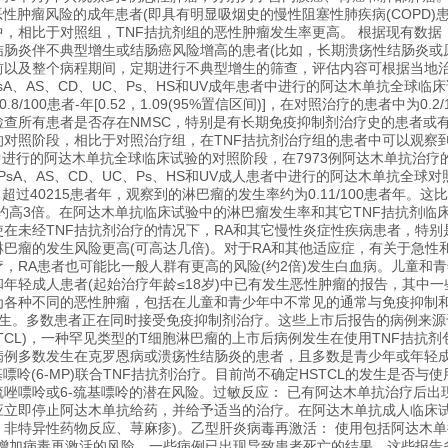
高恶性肿瘤风险的成年患者(即具有明显吸烟史的慢性阻塞性肺疾病(COPD
中，相比于对照组，TNF拮抗剂组的恶性肿瘤发生率更高。 根据现有数
结肠炎伴不典型增生或结肠癌风险增高的患者(比如，长期溃疡性结肠炎或
前以及整个病程期间，定期进行不典型增生的筛查，评估内容可根据当地
、PsA、AS、CD、UC、Ps、HS和UV成年患者中进行的阿达木单抗全
.8/100患者-年[0.52，1.09(95%置信区间)]，在对照治疗的患者中为0.2
查所有患者是否存在NMSC，特别是有长期免疫抑制剂治疗史的患者或有P
对照阶段，相比于对照治疗组，在TNF拮抗剂治疗组的患者中可以观察到更多
者中进行的阿达木单抗全球临床试验的对照阶段，在7973例阿达木单抗治疗
PsA、AS、CD、UC、Ps、HS和UV成人患者中进行的阿达木单抗全球
，超过40215患者年，观察到的淋巴瘤的发生率约为0.11/100患者年。
约高3倍。在阿达木单抗临床试验中的淋巴瘤发生率和其它TNF拮抗剂临
在未经TNF拮抗剂治疗的情况下，RA和其它慢性炎症性疾病患者，特别
巴瘤的发生风险更高(可高达几倍)。对于RA和其他适应症，有关于急性
疗，RA患者也可能比一般人群有更高的风险(约2倍)发生白血病。儿童和
年轻成人患者(起始治疗年龄≤18岁)中已有发生恶性肿瘤的报告，其中
为各种不同的恶性肿瘤，包括在儿童和青少年中不常见的通常与免疫抑制
)后发生。多数患者正在同时接受免疫抑制剂治疗。这些上市后报告的病例来
STCL)，一种罕见类型的T细胞淋巴瘤的上市后病例发生在使用TNF拮
病例多数发生在克罗恩病或溃疡性结肠炎的患者，且多数是青少年或年轻
嘌呤(6-MP)联合TNF拮抗剂治疗。目前尚不确定HSTCL的发生是否与
硫唑嘌呤或6-巯基嘌呤的潜在风险。过敏反应： 已有阿达木单抗治疗后
应立即停止阿达木单抗给药，并给予适当的治疗。在阿达木单抗成人临床试
非特异性药物反应、荨麻疹)。乙型肝炎病毒再激活： 使用包括阿达木单抗在
会增加病毒再激活的风险。一些病例已出现导致患者死亡的结果。这些报告