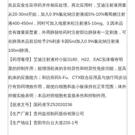
良反应发生应停药并作相应处理。再次应用时，艾迪注射液用量
从20-30ml开始，加入0.9%氯化钠注射液或5%-10%葡萄糖注射
液400-450ml，同时可加入地塞米松注射液5-10mg。3.因本品
含有微量斑蝥素，外周静脉给药时注射部位静脉有一定刺激，可
在静滴本品前后给予2%利多卡因5ml加入0.9%氯化钠注射液
100ml静滴。
【药理毒理】艾迪注射液对小鼠S180、H22、EAC实体瘤有明
显的抑制作用；能增强机体的非特异性和特异性免疫功能，提高
机体的应激能力；和抗癌药5-Fu、CTX联合应用及与放疗同步治
疗有协同增效作用，能使白细胞和血小板保持在正常范围；体外
抑瘤实验表明：本品对癌细胞有直接杀伤和抑制作用。
【批准文号】国药准字Z52020236
【生产厂家】贵州益佰制药股份有限公司
【生产地址】贵阳市白云大道220-1号