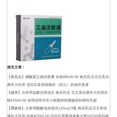
相关文章：
【奥昔朵】磷酸索立德吉胶囊 价格¥8630.00 购买药店北京美信
康年大药房 适应症基底细胞癌（BCC）的成年患者
【健择】注射用盐酸吉西他滨 购买药店 北京美信康年大药房价
格¥1560.00 使用说明书非小细胞肺癌胰腺癌转移性乳腺
【费蒙格】注射用醋酸地加瑞克120mg*2瓶 购买药店北京美信
康年大药房 价格¥2560.00 适应症需要雄激素去势治疗的前列腺