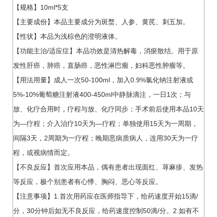
【规格】10ml*5支
【主要成份】本品主要成分为斑蝥、人参、黄芪、刺五加。
【性状】本品为浅棕色的澄明液体。
【功能主治/适应症】本品功效是清热解毒，消瘀散结。用于原
发性肝癌，肺癌，直肠癌，恶性淋巴瘤，妇科恶性肿瘤等。
【用法用量】成人一次50-100ml，加入0.9%氯化钠注射液或
5%-10%葡萄糖注射液400-450ml中静脉滴注，一日1次；与
放、化疗合用时，疗程与放、化疗同步；手术前后使用本品10天
为—疗程；介入治疗10天为—疗程；单独使用15天为一周期，
间隔3天，2周期为一疗程；晚期恶病质病人，连用30天为一疗
程，或视病情而定。
【不良反应】首次应用本品，偶有患者出现面红、荨麻疹、发热
等反应，极个别患者有心悸、胸闷、恶心等反应。
【注意事项】1.首次用药应在医师指导下，给药速度开始15滴/
分，30分钟后如无不良反应，给药速度控制50滴/分。2.如有不