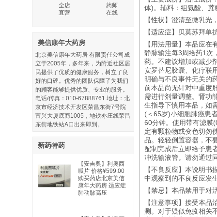
全店
药师
体)。辅料：组氨酸、蔗糖
直营
在线
【性状】澄清至微乳光
【适应症】贝莫苏拜单抗
美信康年大药房
【用法用量】本品应在有
静脉输注每3周给药1
北京美信康年大药房 有限责任公司成
药。不建议增加或减少
立于2005年，多年来，为附近社区居
安罗替尼胶囊、化疗联
民提供了优质的健康服务，树立了良
明确与不良事件无关的
好的口碑。优秀的团队保障了为我们
前本品尚无针对中重度
的顾客能够提供优质、专业的服务。
需进行剂量调整。肾功
电话/传真：010-67888761 地址：北
生指导下慎用本品，如需
京市经济技术开发区荣昌东街7号院
(＜65岁)小细胞肺癌
富兴大厦底商1005，地铁亦庄线荣昌
60分钟。使用带有滤膜
东街地铁站A口出来即到。
定有颗粒物或变色切勿使
品。轻轻倒置容器，不要
新药特药
配制完成后立即给予患
冲洗输液管。请勿通过
【安吉奥】利奥西
【不良反应】本说明书
呱片 价格¥599.00
中观察到的不良反应发
购买药店北京美信
康年大药房 适应症
【禁忌】本品禁用于对
肺动脉高压
【注意事项】接受本品
测。对于疑似免疫相关