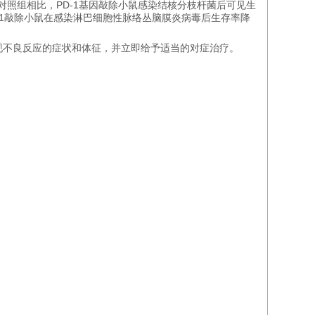
型对照组相比，PD-1基因敲除小鼠感染结核分枝杆菌后可见生
-1敲除小鼠在感染淋巴细胞性脉络丛脑膜炎病毒后生存率降
现不良反应的症状和体征，并立即给予适当的对症治疗。