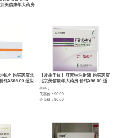
店北京美信康年大药房
沙韦片 购买药店北
【常生千红】肝素钠注射液 购买药店
格¥365.00 适应
北京美信康年大药房 价格¥96.00 适
周岁及以上单纯性甲
应症栓塞凝血
价格：
 包括既往健康的患
优惠价：90.00
发症高风险的患
会员价：90.00