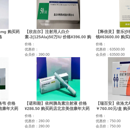
mg 购买药
【欣吉尔】注射用人白介
【释倍灵】普乐沙
格
素-2(125Ala)50万IU 价格¥396.00 购
钱¥63600.00 
细胞肿瘤
买药店北京美信康年大药房 适应症肿
大药房 适应症非霍
价格：
价格：
瘤病毒感染及免疫缺陷病
优惠价：
优惠价：63500.00
会员价：390.00
会员价：63500.00
韦 价格
【诺和期】依柯胰岛素注射液 价格
【瑞百安】依洛尤
美信康年大药
¥286.50 购买药店北京美信康年大药
￥760.00元/盒
房 适应症用于治疗成人2型糖尿病。
年大药房 适应症
价格：
价格：
优惠价：280.00
优惠价：750.00
会员价：280.00
会员价：750.00