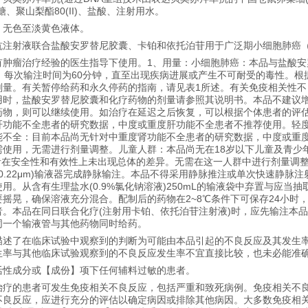
、聚山梨酯80(II)、盐酸、注射用水。
，无色至淡黄色液体。
注射液联合盐酸安罗替尼胶囊、卡铂和依托泊苷用于广泛期小细胞肺癌（E
肿瘤治疗经验的医生指导下使用。1、用量：小细胞肺癌：本品与盐酸安罗
次，每次输注时间为60分钟，直至出现疾病进展或产生不可耐受的毒性。
剂量。有关暂停给药和永久停药的指南，请见表1所述。有关免疫相关性
用时，盐酸安罗替尼胶囊和化疗药物的剂量请参照其说明书。本品不建议
药物，则可以继续使用。如治疗在延迟之后恢复，可以根据个体患者的评
肝功能不全患者的研究数据，中度或重度肝功能不全患者不推荐使用。轻
能不全：目前本品尚无针对中重度肾功能不全患者的研究数据，中度或重
使用，无需进行剂量调整。儿童人群：本品尚无在18岁以下儿童及青少年
患者在安全性和有效性上未出现总体的差异。无需在这一人群中进行剂量调
(0.22μm)输液器完成静脉输注。本品不得采用静脉推注或单次快速静
用。从含有生理盐水(0.9%氯化钠溶液)250mL的输液袋中弃置与应
摇晃，确保溶液充分混合。配制后的药物在2~8℃条件下可保存24小时
者。本品在同日联合化疗(注射用卡铂、依托泊苷注射液)时，应先输注本
同一个输液管与其他药物同时给药。
描述了在临床试验中观察到的判断为可能由本品引起的不良反应及其发生
生率与其他临床试验观察到的不良反应发生率不宜直接比较，也未必能准
活性成分或【成份】项下任何辅料过敏的患者。
治疗的患者可发生免疫相关不良反应，包括严重和致死病例。免疫相关不
不良反应，应进行充分的评估以确定病因或排除其他病因。大多数免疫相