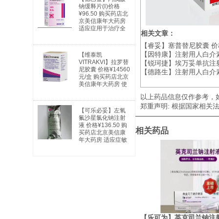
钠缓释片(Ⅰ)价格
¥96.50 购买药店北
京美信康年大药房
适应症用于治疗全
相关文章：
身性及部分性癫痫
以及特殊类型的综
【睿妥】塞普替尼胶囊 价格
合症。全身性癫痫
【因特康】注射用人白介素-2
【维泰凯
适用于：失神发
VITRAKVI】拉罗替
【锐珂捷】埃万妥单抗注射
作、肌阵挛发作、
尼胶囊 价格¥14560
【德路生】注射用人白介素-
强直阵挛发作、失
元/盒 购买药店北京
张力发作及混合型
美信康年大药房 使
发作。部分性癫痫
用说明书广谱抗癌
适用于：简单部分
以上药品信息仅作参考，
药 实体瘤
发作；复杂部分性
郑重声明: 根据国家相
发作；部分继发全
【可乐必妥】左氧
身性发作。躁狂
氟沙星氯化钠注射
症：用于治疗与双
液 价格¥136.50 购
相关药品
相情感障碍相关的
买药店北京美信康
躁狂发作。
年大药房 适应症敏
感细菌所引起的下
列中、重度感
【乐可为】英克司兰钠注射