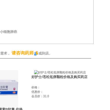
非小细胞肺癌
请咨询药师
买需求，
或到店。
好护士/苍松尪痹颗粒价格及购买药店
价格：
优惠价：
会员价：31.0
菌素B软膏 价格