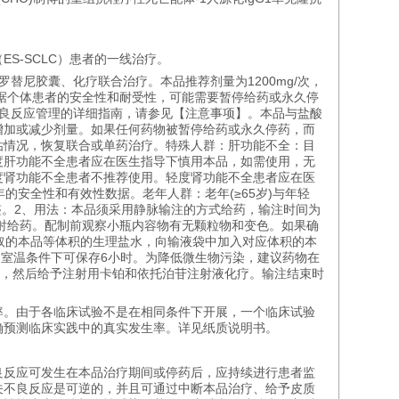
S-SCLC）患者的一线治疗。
替尼胶囊、化疗联合治疗。本品推荐剂量为1200mg/次，
根据个体患者的安全性和耐受性，可能需要暂停给药或永久停
不良反应管理的详细指南，请参见【注意事项】。本品与盐酸
增加或减少剂量。如果任何药物被暂停给药或永久停药，而
估情况，恢复联合或单药治疗。特殊人群：肝功能不全：目
度肝功能不全患者应在医生指导下慎用本品，如需使用，无
度肾功能不全患者不推荐使用。轻度肾功能不全患者应在医
的安全性和有效性数据。老年人群：老年(≥65岁)与年轻
整。2、用法：本品须采用静脉输注的方式给药，输注时间为
脉注射给药。配制前观察小瓶内容物有无颗粒物和变色。如果确
当抽取的本品等体积的生理盐水，向输液袋中加入对应体积的本
，室温条件下可保存6小时。为降低微生物污染，建议药物在
品，然后给予注射用卡铂和依托泊苷注射液化疗。输注结束时
率。由于各临床试验不是在相同条件下开展，一个临床试验
确预测临床实践中的真实发生率。详见纸质说明书。
良反应可发生在本品治疗期间或停药后，应持续进行患者监
关不良反应是可逆的，并且可通过中断本品治疗、给予皮质