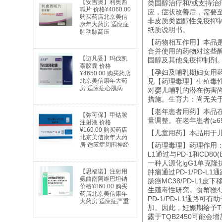
【安吉奥】利奥西
类固醇治疗和/或支持治
呱片 价格¥4060.00
应，症状改善后，需要
购买药店北京美信
非皮质类固醇性免疫抑
康年大药房 适应症
纸质说明书。
肺动脉高压
【药物相互作用】本品是
合并使用的药物对这些
【迈凡妥】玛伐凯
固醇及其他免疫抑制剂
泰胶囊 价格
【孕妇及哺乳期妇女用
¥4650.00 购买药店
北京美信康年大药
见【药理毒理】生殖毒
房 适应症心肌病
对婴儿哺乳的潜在伤害
措施。生育力：尚无关
【老年患者用药】本品在2
【弥可保】甲钴胺
量调整。在老年患者(≥6
注射液 价格
¥169.00 购买药店
【儿童用药】本品用于儿
北京美信康年大药
房 适应症周围神经
【药理毒理】药理作用：程
病及因缺乏维生素
L1通过与PD-1和CD
B12引起的巨幼红
一种人源化lgG1单克隆抗
细胞性贫血
【思福诺】注射用
肿瘤通过PD-1/PD-
氨曲南阿维巴坦钠
肠癌MC38/PD-L1
价格¥860.00 购买
生殖毒性研究。食蟹猴4
药店北京美信康年
PD-1/PD-L1通
大药房 适应症严重
加。因此，妊娠期给予T
感染
露于TQB2450可能