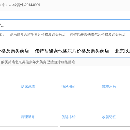
-非经营性-2014-0009
索：
爱乐维复合维生素片价格及购买药店
伟特盐酸索他洛尔片价格及购买药店
岭参松养心胶囊价格及购买药店
价格及购买药店
伟特盐酸索他洛尔片价格及购买药店
北京以
.00 购买药店北京美信康年大药房 适应症小细胞肺癌
泌尿系统
痛风用药
减重用药
调理肠胃
促进排铅
改善记忆