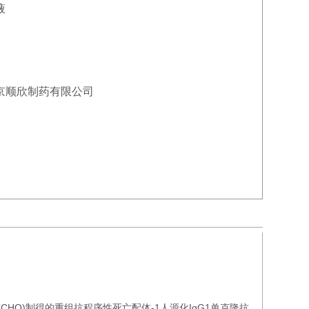
液
京顺欣制药有限公司
HO)制得的重组抗程序性死亡配体-1人源化IgG1单克隆抗