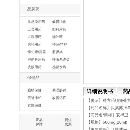
品牌药
抗感染用药
健胃消化
五官用药
妇科用药
儿科用药
涌吐药
男科用药
神经/精神
维生素/营养
肝肾类
肿瘤科用药
呼吸系统类
皮肤用药
感冒发热
保健品
眼睛保健
调理肠胃
详细说明书
药
促进排铅
改善记忆
【警示】处方药须凭处
女性保健
【药品名称】贝莫苏拜
【商品名/商标】安得卫
正品
提供
【规格】600mg(20ml)
保障
发票
【主要成份】活性成份：