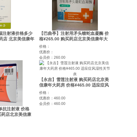
福注射液价格多少
【巴曲亭】注射用矛头蝮蛇血凝酶 价
购买药店 北京美信康年
格¥265.00 购买药店北京美信康年大
奇金淋巴瘤(NHL)
药房 适应症止血
价格：
优惠价：
会员价：260.00
【永吉】雪莲注射液 购买药店北京美
信康年大药房 价格¥465.00 适应症风
湿性关节炎
价格：
优惠价：460.00
会员价：460.00
单抗注射液 价格
 购买药店北京美信康
高胆固醇血症