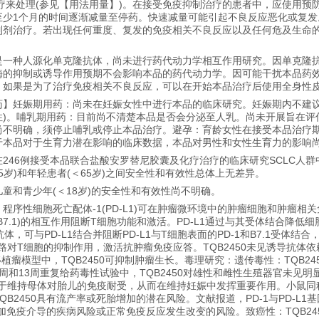
疗来处理(参见【用法用量】)。在接受免疫抑制治疗的患者中，应使用
至少1个月的时间逐渐减量至停药。快速减量可能引起不良反应恶化或复
制剂治疗。若出现任何重度、复发的免疫相关不良反应以及任何危及生命
一种人源化单克隆抗体，尚未进行药代动力学相互作用研究。因单克隆抗体
酶的抑制或诱导作用预期不会影响本品的药代动力学。因可能干扰本品药
。如果是为了治疗免疫相关不良反应，可以在开始本品治疗后使用全身性皮
药】妊娠期用药：尚未在妊娠女性中进行本品的临床研究。妊娠期内不建议
性)。哺乳期用药：目前尚不清楚本品是否会分泌至人乳。尚未开展旨在评
尚不明确，须停止哺乳或停止本品治疗。避孕：育龄女性在接受本品治疗
于本品对于生育力潜在影响的临床数据，本品对男性和女性生育力的影响
46例接受本品联合盐酸安罗替尼胶囊及化疗治疗的临床研究SCLC人群中，
5岁)和年轻患者(＜65岁)之间安全性和有效性总体上无差异。
童和青少年(＜18岁)的安全性和有效性尚不明确。
序性细胞死亡配体-1(PD-L1)可在肿瘤微环境中的肿瘤细胞和肿瘤相关免
80(B7.1)的相互作用阻断T细胞功能和激活。PD-L1通过与其受体结合降
体，可与PD-L1结合并阻断PD-L1与T细胞表面的PD-1和B7.1受体结合，阻
L1通路对T细胞的抑制作用，激活抗肿瘤免疫应答。TQB2450未见诱导抗体
皮下移植瘤模型中，TQB2450可抑制肿瘤生长。毒理研究：遗传毒性：TQB2
周和13周重复给药毒性试验中，TQB2450对雄性和雌性生殖器官未见
路可有助于维持母体对胎儿的免疫耐受，从而在维持妊娠中发挥重要作用。小鼠
QB2450具有流产率或死胎增加的潜在风险。文献报道，PD-1与PD-
会增加免疫介导的疾病风险或正常免疫反应发生改变的风险。致癌性：TQB2