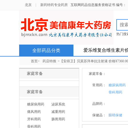
北京
新药特药专业药房
互联网药品信息服务资格证书 编号：（京）
热门搜
北京以
爱乐维复合维生素片
全部药品分类
首页>
药店特推
>【安得卫】贝莫苏拜单抗注射液 价格¥7360
家庭常备
家庭常备：
常用药：
糖尿病用药
家庭常备
骨科用药
品牌药：
糖尿病用药
泌尿系统
痛风用药
减重用药
保健品：
眼睛保健
牙科用药
肠胃用药
骨科用药