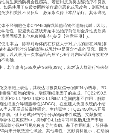
预防性抗生素预防机会性感染。若使用皮质类固醇治疗不良反
发。如果使用了皮质类固醇治疗后仍恶化或无改善，则应增加
的免疫相关性不良反应，必须永久停止本品治疗。其余详见
不经细胞色素CYP450酶或其他药物代谢酶代谢，因此，
效学活性，应避免在基线开始本品治疗前使用全身性皮质类
质类固醇及其他免疫抑制剂(参见【注意事项】)。
使用本品，除非对母体的在获益大于对胎儿的潜在风险(参
估本品对乳汁分泌的影响或乳汁中是否含本品的研究。因为
期间，以及最后一次本品给药后至少6个月内应采取有效避孕
尚不明确。
老年患者(≥65岁)占96例(39%)，未对该人群进行特殊剂
疫细胞上表达，其表达可被炎症信号(如IFN-γ)诱导。PD-
低细胞毒性T细胞的活性、增殖和细胞因子的生成。TQB2450是
断PD-L1与PD-1或PD-L1和B7.1之间的相互作用，解除
依赖性细胞介导细胞毒性(ADCC)。在重建人免疫系统的小结
450尚未开展遗传毒性研究。生殖毒性：TQB2450尚未开展
明显影响。但上述试验中的部分动物尚未性成熟。文献报道，
同种异体妊娠模型中，抑制PD-L1信号可导致胎儿流产率增
L1基因敲除小鼠中可见免疫介导的疾病。基于作用机制，胎仔暴
450尚未开展致癌性试验。其他毒性：文献资料显示，在动物