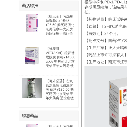
模型中抑制PD-1/P
药店特推
存期明显缩短，该结果与
低。
【德巴金】丙戊酸
【药物过量】临床试验
钠缓释片(Ⅰ)价格
¥96.50 购买药店北
【贮藏】于2~8℃避光
京美信康年大药房
【有效期】24个月。
适应症用于治疗全
身性及部分性癫痫
【批准文号】国药准字S20
以及特殊类型的综
合症。全身性癫痫
【生产厂家】正大天晴
【维泰凯
适用于：失神发
VITRAKVI】拉罗替
【药品上市许可持有人
作、肌阵挛发作、
尼胶囊 价格¥14560
强直阵挛发作、失
元/盒 购买药店北京
【生产地址】南京市江宁区
张力发作及混合型
美信康年大药房 使
发作。部分性癫痫
用说明书广谱抗癌
适用于：简单部分
药 实体瘤
发作；复杂部分性
发作；部分继发全
【可乐必妥】左氧
身性发作。躁狂
氟沙星氯化钠注射
症：用于治疗与双
液 价格¥136.50 购
相情感障碍相关的
买药店北京美信康
躁狂发作。
年大药房 适应症敏
感细菌所引起的下
列中、重度感
特惠药品
【德巴金】丙戊酸