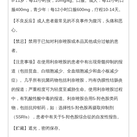
5-11岁：每12小时按，10mg/kg。口服。成人：每12小时口
服400mg，青少年：每12小时口服600mg，疗程10-14天。
【不良反应】成人患者最常见的不良事件为腹泻，头痛和恶
心。
【禁忌】禁用于已知对利奈唑胺或本品其他成分过敏的患
者。
【注意事项】在使用利奈唑胺的患者中有出现骨髓抑制的报
道（包括贫血、白细胞减少、全血细胞减少和血小板减少
症）。几乎所有抗菌药物包括利奈唑胺，均有伪膜性结肠炎
的报道；严重程度可为轻度至威胁生命。使用利奈唑胺过程
中，有乳酸性酸中毒的报道。利奈唑胺合用5-羟色胺类药
物，包括抗抑郁药，如：选择性5-羟色胺再摄取抑制剂
（SSRIs），患者中有关于5-羟色胺综合征的自发性报告。
【贮藏】遮光，密闭保存。