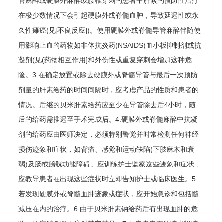
管麻醉或硬膜外麻醉或腰椎穿刺的患者中肝素的预防性治疗
在极少数情况下会引起硬膜外或脊髓血肿，导致延迟性或永
久性瘫癌(见[不良反应])。使用硬膜外或脊髓导管麻醉伴随使
用影响止血的药物如非体抗炎药(NSAIDS)血小板抑制剂或抗
凝剂(见(药物相互作用]和外伤性或重复穿刺会增加这种危
险。3.在确定放置或除去硬膜外或脊髓导管与最后一次预防
剂量的肝素给药的时间间隔时，应考虑产品的性质和患者的
情况。后继的贝米肝素给药应至少在导管除去后4小时，随
后的给药需推迟至手术完成后。4.硬膜外或脊髓麻醉中抗凝
剂的给药应由医师决定，必须特别警觉并时常检测任何神经
损伤迹象和症状，如背痛、感觉和运动缺陷(下肢麻木和衰
弱)及肠或膀胱功能障碍。应训练护士监察这些迹象和症状，
应教导患者在出现这些症状时立即告知护士或临床医生。5.
若发现硬膜外或脊髓血肿迹象或症状，应开始急诊和包括髓
减压在内的治疗。6.由于贝米肝素钠给药后有出现血肿的危