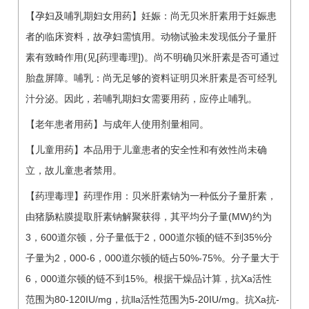
【孕妇及哺乳期妇女用药】妊娠：尚无贝米肝素用于妊娠患
者的临床资料，故孕妇需慎用。动物试验未发现低分子量肝
素有致畸作用(见[药理毒理])。尚不明确贝米肝素是否可通过
胎盘屏障。哺乳：尚无足够的资料证明贝米肝素是否可经乳
汁分泌。因此，若哺乳期妇女需要用药，应停止哺乳。
【老年患者用药】与成年人使用剂量相同。
【儿童用药】本品用于儿童患者的安全性和有效性尚未确
立，故儿童患者禁用。
【药理毒理】药理作用：贝米肝素钠为一种低分子量肝素，
由猪肠粘膜提取肝素钠解聚获得，其平均分子量(MW)约为
3，600道尔顿，分子量低于2，000道尔顿的链不到35%分
子量为2，000-6，000道尔顿的链占50%-75%。分子量大于
6，000道尔顿的链不到15%。根据干燥品计算，抗Xa活性
范围为80-120IU/mg，抗lla活性范围为5-20IU/mg。抗Xa抗-