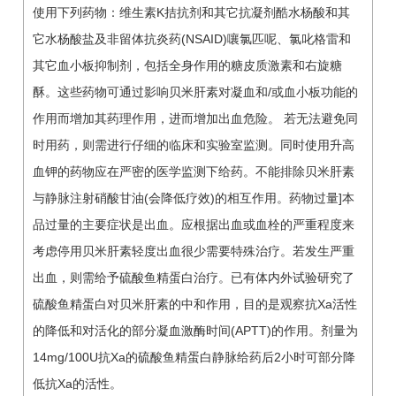
使用下列药物：维生素K拮抗剂和其它抗凝剂酷水杨酸和其
它水杨酸盐及非留体抗炎药(NSAID)嚷氯匹呢、氯叱格雷和
其它血小板抑制剂，包括全身作用的糖皮质激素和右旋糖
酥。这些药物可通过影响贝米肝素对凝血和/或血小板功能的
作用而增加其药理作用，进而增加出血危险。 若无法避免同
时用药，则需进行仔细的临床和实验室监测。同时使用升高
血钾的药物应在严密的医学监测下给药。不能排除贝米肝素
与静脉注射硝酸甘油(会降低疗效)的相互作用。药物过量]本
品过量的主要症状是出血。应根据出血或血栓的严重程度来
考虑停用贝米肝素轻度出血很少需要特殊治疗。若发生严重
出血，则需给予硫酸鱼精蛋白治疗。已有体内外试验研究了
硫酸鱼精蛋白对贝米肝素的中和作用，目的是观察抗Xa活性
的降低和对活化的部分凝血激酶时间(APTT)的作用。剂量为
14mg/100U抗Xa的硫酸鱼精蛋白静脉给药后2小时可部分降
低抗Xa的活性。