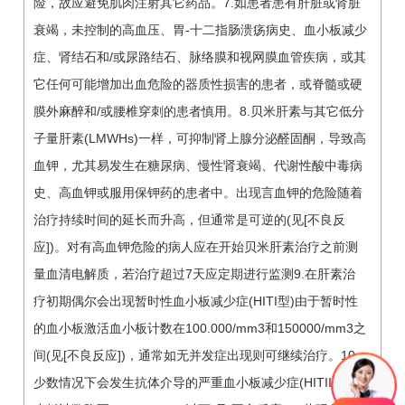
险，故应避免肌肉注射其它药品。7.如患者患有肝脏或肾脏
衰竭，未控制的高血压、胃-十二指肠溃疡病史、血小板减少
症、肾结石和/或尿路结石、脉络膜和视网膜血管疾病，或其
它任何可能增加出血危险的器质性损害的患者，或脊髓或硬
膜外麻醉和/或腰椎穿刺的患者慎用。8.贝米肝素与其它低分
子量肝素(LMWHs)一样，可抑制肾上腺分泌醛固酮，导致高
血钾，尤其易发生在糖尿病、慢性肾衰竭、代谢性酸中毒病
史、高血钾或服用保钾药的患者中。出现言血钾的危险随着
治疗持续时间的延长而升高，但通常是可逆的(见[不良反
应])。对有高血钾危险的病人应在开始贝米肝素治疗之前测
量血清电解质，若治疗超过7天应定期进行监测9.在肝素治
疗初期偶尔会出现暂时性血小板减少症(HITI型)由于暂时性
的血小板激活血小板计数在100.000/mm3和150000/mm3之
间(见[不良反应])，通常如无并发症出现则可继续治疗。10.
少数情况下会发生抗体介导的严重血小板减少症(HITII型)血