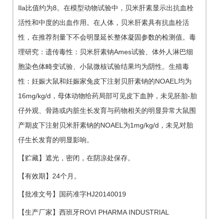
Ila比值约为8。在模型动物试验中，贝米肝素显示出抗血栓
活性和中度的出血作用。在人体，贝米肝素具有抗血栓活
性，在推荐剂量下不会明显延长整体凝固参数的检测值。毒
理研究：遗传毒性：贝米肝素钠Ames试验、体外人淋巴细
胞染色体畸变试验、小鼠微核试验结果均为阴性。生殖毒
性：妊娠大鼠和妊娠家兔皮下注射贝肝素钠的NOAEL均为
16mg/kg/d，母体动物给药局部可见皮下血肿，未见胚胎-胎
仔外观、骨路或内脏生长发育与药物相关的明显异常大鼠围
产期皮下注射贝米肝素钠的NOAEL为1mg/kg/d，未见对胎
仔生长发育的明显影响。
【贮藏】遮光，密闭，在阴凉处保存。
【有效期】24个月。
【批准文号】国药准字HJ20140019
【生产厂家】西班牙ROVI PHARMA INDUSTRIAL