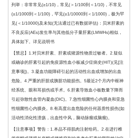
列举：非常常见(≥1/10)，常见(＞1/100到＜1/10)，不常见
(≥1/1000到＜1/100)，罕见(≥1/10000到＜1/1000)，极为罕
见(＜1/10000)及未知(无法通过已有数据评估)：贝米肝素的
不良反应(AEs)发生率与其他低分子量肝素(LMWHs)相似，
具体如下。详见说明书
【禁忌】1.对贝米肝素、肝素或猪源性物质过敏者。2.疑似
或确诊的肝素引起的免疫源性血小板减少症病史(HIT)(见[注
意事项])。3.凝血功能障碍引起的活动性出血或增加的出血
危险。4.严重的肝脏或胰脏功能损伤。5最近2个月内中枢神
经系统、眼和耳损伤或手术。6.肝素导致血小板数量下降而
引起弥散性血管内凝血(DIC)。7.急性细菌性心内膜炎和亚急
性细菌性心内膜炎。8.有高度出血危险的任何器质性损伤(如
活动性消化性溃疡，出血性中风，脑动脉瘤或脑瘤)。
【注意事项】警告：1.本品不得肌肉注射给药。2.在进行椎