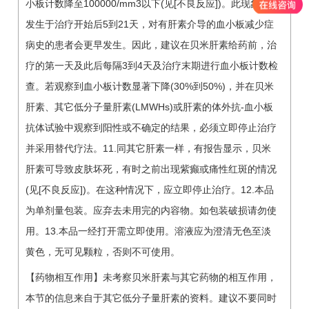
小板计数降至100000/mm3以下(见[不良反应])。此现象通常
发生于治疗开始后5到21天，对有肝素介导的血小板减少症
病史的患者会更早发生。因此，建议在贝米肝素给药前，治
疗的第一天及此后每隔3到4天及治疗末期进行血小板计数检
查。若观察到血小板计数显著下降(30%到50%)，并在贝米
肝素、其它低分子量肝素(LMWHs)或肝素的体外抗-血小板
抗体试验中观察到阳性或不确定的结果，必须立即停止治疗
并采用替代疗法。11.同其它肝素一样，有报告显示，贝米
肝素可导致皮肤坏死，有时之前出现紫癫或痛性红斑的情况
(见[不良反应])。在这种情况下，应立即停止治疗。12.本品
为单剂量包装。应弃去未用完的内容物。如包装破损请勿使
用。13.本品一经打开需立即使用。溶液应为澄清无色至淡
黄色，无可见颗粒，否则不可使用。
【药物相互作用】未考察贝米肝素与其它药物的相互作用，
本节的信息来自于其它低分子量肝素的资料。建议不要同时