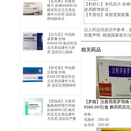
【安吉奥】利奥西
【利舒仁】米托坦片 价格
呱片 价格¥4060.00
皮质醇增多症。
购买药店北京美信
康年大药房 适应症
【齐普怡】来那度胺胶囊 购
肺动脉高压
以上药品信息仅作参考，
【迈凡妥】玛伐凯
郑重声明: 根据国家相
泰胶囊 价格
¥4650.00 购买药店
北京美信康年大药
相关药品
房 适应症心肌病
【弥可保】甲钴胺
注射液 价格
¥169.00 购买药店
北京美信康年大药
房 适应症周围神经
病及因缺乏维生素
B12引起的巨幼红
细胞性贫血
【思福诺】注射用
【罗南】注射用美罗培南 
氨曲南阿维巴坦钠
¥360.00元/盒 购买药
价格¥860.00 购买
大药房 适应症敏感菌感染
价格：
药店北京美信康年
大药房 适应症严重
优惠价：350.00
感染
会员价：350.00