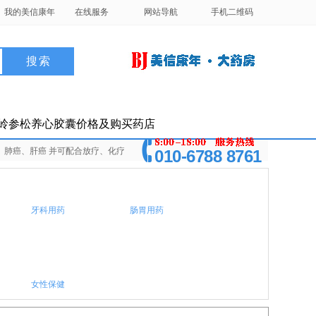
我的美信康年
在线服务
网站导航
手机二维码
岭参松养心胶囊价格及购买药店
癌、肺癌、肝癌 并可配合放疗、化疗
010-6788 8761
牙科用药
肠胃用药
女性保健