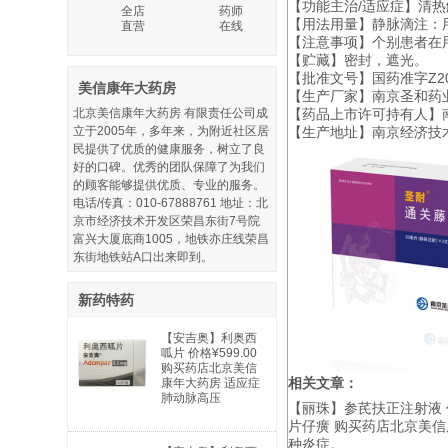
【功能主治/适应症】清
全店
药师
【用法用量】静脉滴注：用
直营
在线
【注意事项】个别患者在
【贮藏】密封，遮光。
【批准文号】国药准字Z200
美信康年大药房
【生产厂家】南京圣和药
北京美信康年大药房 有限责任公司成
【药品上市许可持有人】
立于2005年，多年来，为附近社区居
【生产地址】南京经济技
民提供了优质的健康服务，树立了良
好的口碑。优秀的团队保障了为我们
的顾客能够提供优质、专业的服务。
电话/传真：010-67888761 地址：北
京市经济技术开发区荣昌东街7号院
富兴大厦底商1005，地铁亦庄线荣昌
东街地铁站A口出来即到。
新药特药
【安吉奥】利奥西
呱片 价格¥599.00
购买药店北京美信
相关文章：
康年大药房 适应症
肺动脉高压
【丽珠】参芪扶正注射液 价
片仔癀 购买药店北京美信
种炎症。