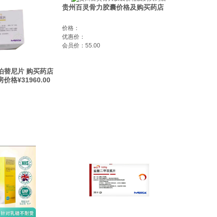
贵州百灵骨力胶囊价格及购买药店
价格：
优惠价：
会员价：55.00
泊替尼片 购买药店
格¥31960.00
间质上皮转化因子
4跳跃突变的局部晚期
癌(NSCLC)成人