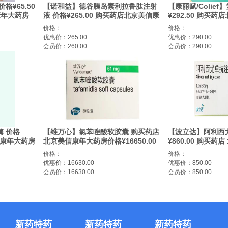
¥65.50
【诺和益】德谷胰岛素利拉鲁肽注射
【康丽赋/Colie
康年大药房
液 价格¥265.00 购买药店北京美信康
¥292.50 购买
变引起的感
年大药房 适应症适用于血糖控制不佳
房 用于婴儿补充
价格：
价格：
的成人2型糖尿病患者 在饮食和运动
优惠价：265.00
优惠价：290.00
基础上联合其他口服降糖药物 改善血
会员价：260.00
会员价：290.00
糖控制。
 价格
【维万心】氯苯唑酸软胶囊 购买药店
【波立达】阿利西
信康年大药房
北京美信康年大药房价格¥16650.00
¥860.00 购买
适应症适用于治疗成人野生型或遗传
房 适应症动脉粥
价格：
价格：
型转甲状腺素蛋白淀粉样变性心肌病
定性
优惠价：16630.00
优惠价：850.00
(ATTR-CM) 以减少心血管死亡及心血
会员价：16630.00
会员价：850.00
管相关住院。
新药特药
新药特药
新药特药