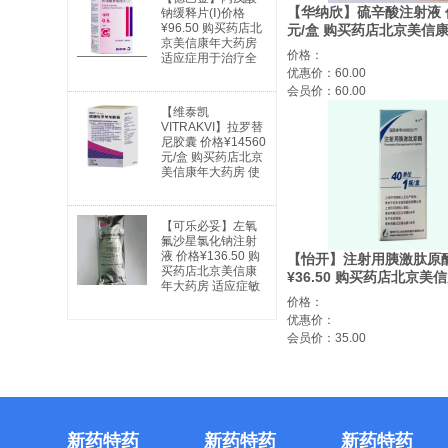
【华纳欣】硫辛酸注射液 价格
钠缓释片(Ⅰ)价格
¥96.50 购买药店北
元/盒 购买药店北京美信
京美信康年大药房
适应症糖尿病周围神经病
价格：
适应症用于治疗全
觉异常
身性及部分性癫痫
优惠价：60.00
以及特殊类型的综
会员价：60.00
合症。全身性癫痫
【维泰凯
适用于：失神发
VITRAKVI】拉罗替
作、肌阵挛发作、
尼胶囊 价格¥14560
强直阵挛发作、失
元/盒 购买药店北京
张力发作及混合型
美信康年大药房 使
发作。部分性癫痫
用说明书广谱抗癌
适用于：简单部分
药 实体瘤
发作；复杂部分性
发作；部分继发全
【可乐必妥】左氧
身性发作。躁狂
氟沙星氯化钠注射
症：用于治疗与双
液 价格¥136.50 购
【怡开】注射用胰激肽原酶
相情感障碍相关的
买药店北京美信康
¥36.50 购买药店北京美
躁狂发作。
年大药房 适应症敏
适应症微循环障碍
感细菌所引起的下
价格：
列中、重度感
优惠价：
会员价：35.00
新药特药
新药特药
新药特药