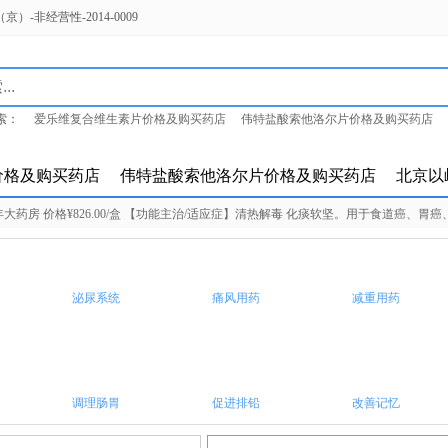
-非经营性-2014-0009
索：
爱乐维复合维生素片价格及购买药店
伟特盐酸索他洛尔片价格及购买药店
岭参松养心胶囊价格及购买药店
价格及购买药店
伟特盐酸索他洛尔片价格及购买药店
北京以
药房 价格¥826.00/盒 【功能主治/适应症】清热解毒 化痰软坚。用于食道癌、胃
泌尿系统
痛风用药
减重用药
调理肠胃
促进排铅
改善记忆