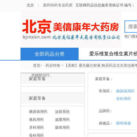
北京
新药特药专业药房
互联网药品信息服务资格证书 编号：（京）
热门搜
北京以
爱乐维复合维生素片
全部药品分类
首页>
药店特推
>【圣耐】通关藤注射液 购买药店北京美信康年大
的辅助治疗。
家庭常备
家庭常备：
常用药：
糖尿病用药
家庭常备
骨科用药
品牌药：
糖尿病用药
泌尿系统
痛风用药
减重用药
保健品：
眼睛保健
牙科用药
肠胃用药
骨科用药