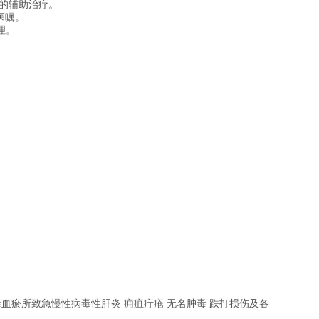
的辅助治疗。
医嘱。
理。
毒血瘀所致急慢性病毒性肝炎 痈疽疔疮 无名肿毒 跌打损伤及各