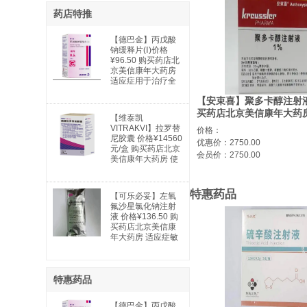
药店特推
【德巴金】丙戊酸
钠缓释片(Ⅰ)价格
¥96.50 购买药店北
京美信康年大药房
适应症用于治疗全
身性及部分性癫痫
【安束喜】聚多卡醇注射液
以及特殊类型的综
合症。全身性癫痫
买药店北京美信康年大药房
【维泰凯
适用于：失神发
¥2760.00/盒 适应症静脉
VITRAKVI】拉罗替
价格：
作、肌阵挛发作、
尼胶囊 价格¥14560
优惠价：2750.00
强直阵挛发作、失
元/盒 购买药店北京
张力发作及混合型
会员价：2750.00
美信康年大药房 使
发作。部分性癫痫
用说明书广谱抗癌
适用于：简单部分
药 实体瘤
发作；复杂部分性
特惠药品
发作；部分继发全
【可乐必妥】左氧
身性发作。躁狂
氟沙星氯化钠注射
症：用于治疗与双
液 价格¥136.50 购
相情感障碍相关的
买药店北京美信康
躁狂发作。
年大药房 适应症敏
感细菌所引起的下
列中、重度感
特惠药品
【德巴金】丙戊酸