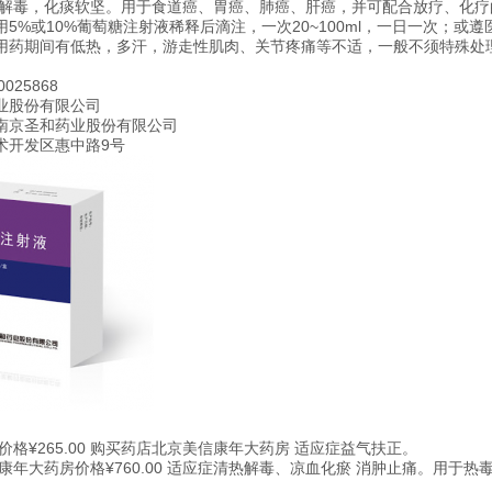
热解毒，化痰软坚。用于食道癌、胃癌、肺癌、肝癌，并可配合放疗、化疗
5%或10%葡萄糖注射液稀释后滴注，一次20~100ml，一日一次；或遵
用药期间有低热，多汗，游走性肌肉、关节疼痛等不适，一般不须特殊处
25868
业股份有限公司
南京圣和药业股份有限公司
术开发区惠中路9号
格¥265.00 购买药店北京美信康年大药房 适应症益气扶正。
康年大药房价格¥760.00 适应症清热解毒、凉血化瘀 消肿止痛。用于热