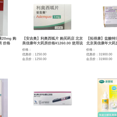
20mg 购
【安吉奥】利奥西呱片 购买药店 北京
【拓得康】盐酸特
 价格
美信康年大药房价格¥1260.00 使用说
北京美信康年大药房价
曲张
明书 肺动脉高压
适应症于治疗携带
价格：
价格：
(MET)外显子1
优惠价：1250.00
优惠价：31900.00
或转移性非小细胞肺
会员价：1250.00
会员价：31900.00
患者。