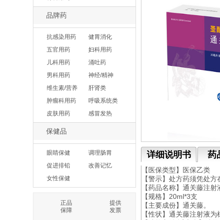
品牌药
抗感染用药
健胃消化
五官用药
妇科用药
儿科用药
涌吐药
男科用药
神经/精神
维生素/营养
肝肾类
肿瘤科用药
呼吸系统类
皮肤用药
感冒发热
保健品
眼睛保健
调理肠胃
详细说明书
药
促进排铅
改善记忆
【医保类型】医保乙类
女性保健
【警示】处方药须凭处方
【药品名称】通关藤注射
【规格】20ml*3支
正品
提供
【主要成份】通关藤。
保障
发票
【性状】通关藤注射液为