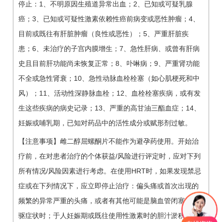
停止：1、不明原因生殖道异常出血；2、已知或可疑乳腺
癌；3、已知或可疑性激素依赖性癌前病变或恶性肿瘤；4、
目前或既往有肝脏肿瘤（良性或恶性）；5、严重肝脏疾
患；6、未治疗的子宫内膜增生；7、急性肝病、或曾有肝病
史且目前肝功能尚未恢复正常；8、卟啉病；9、严重肾功能
不全或急性肾衰；10、急性动脉血栓栓塞（如心肌梗死和中
风）；11、活动性深静脉血栓；12、血栓栓塞疾病，或有发
生这些疾病的病史记录；13、严重的高甘油三酯血症；14、
妊娠或哺乳期，已知对药品中的活性成分或赋形剂过敏。
【注意事项】雌二醇屈螺酮片不能作为避孕药使用。开始治
疗前，在对患者治疗的个体获益/风险进行评定时，应对下列
所有情况/风险因素进行考虑。在使用HRT时，如果发现禁忌
症或在下列情况下，应立即停止治疗：偏头痛或首次出现的
频繁的异常严重的头痛，或者有其他可能是脑血管闭塞的前
驱症状时；于人妊娠期或既往使用性激素时的胆汁淤积性黄