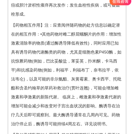
疸或胆汁淤积性瘙痒再次发作；发生血栓性疾病，或可疑血
栓形成。
【药物相互作用】注：应查阅伴随药物的处方信息以确定潜
在的相互作用：•其他药物对雌二醇屈螺酮片的作用：增加性
激素清除率的物质(通过酶诱导降低有效性)，同时应用已知
具有诱导药物代谢酶类的药物，尤其是细胞色素P450酶，如
抗惊厥药物(例如，巴比妥酸盐，苯妥英，扑米酮，卡马西
平)和抗感染药物(例如，利福平，利福布丁，奈韦拉平，依
法韦仑)，以及可能的非尔氨酯、灰黄霉素、奥卡西平、托吡
酯和含圣约翰草的草药补救治疗(贯叶连翘)，可能会增加雌
激素和孕激素的新陈代谢。 临床上，雌激素和孕激素代谢的
增加可能会减少和改变对子宫出血状况的影响。酶诱导在治
疗几天后即可观察到。最大酶诱导通常在几周内可见。药物
治疗停止后，酶诱导可能持续4周左右。详见说明书。