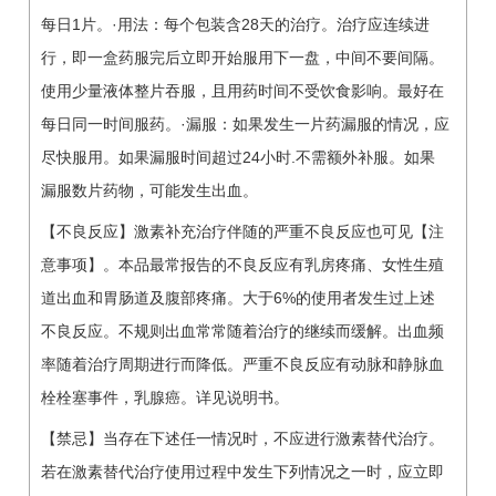
每日1片。·用法：每个包装含28天的治疗。治疗应连续进
行，即一盒药服完后立即开始服用下一盘，中间不要间隔。
使用少量液体整片吞服，且用药时间不受饮食影响。最好在
每日同一时间服药。·漏服：如果发生一片药漏服的情况，应
尽快服用。如果漏服时间超过24小时.不需额外补服。如果
漏服数片药物，可能发生出血。
【不良反应】激素补充治疗伴随的严重不良反应也可见【注
意事项】。本品最常报告的不良反应有乳房疼痛、女性生殖
道出血和胃肠道及腹部疼痛。大于6%的使用者发生过上述
不良反应。不规则出血常常随着治疗的继续而缓解。出血频
率随着治疗周期进行而降低。严重不良反应有动脉和静脉血
栓栓塞事件，乳腺癌。详见说明书。
【禁忌】当存在下述任一情况时，不应进行激素替代治疗。
若在激素替代治疗使用过程中发生下列情况之一时，应立即