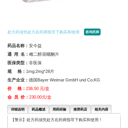
处方药须凭处方在药师指导下购买和使用
咨询药师
药品名称：
安今益
通 用 名：
雌二醇屈螺酮片
医保类型：
非医保
规 格：
1mg:2mg*28片
生产企业：
德国Bayer Weimar GmbH und Co.KG
价 格：
236.50 元/盒
会 员 价：
230.00元/盒
详细说明
药品概述
用药经验
推荐药店
相关内容
【警示】处方药须凭处方在药师指导下购买和使用！