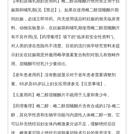
【孕妇及哺乳期妇女用药】雌二醇屈螺酮片绝对禁止用于妊
娠期和哺乳期(见【禁忌】)。如果在使用雌二醇屈螺酮片期
间妊娠，必须立即停药。尚无使用该品时妊娠的相关临床资
料。动物实验显示，在妊娠期和哺乳期使用雌二醇屈螺酮片
有不良作用(见【药理毒理】项下的“临床前安全性资料”)。
对人类的潜在危险尚不清楚。目前的流行病学研究资料未提
示妇女在妊娠期意外服用雌孕激素复合制剂对胎儿有致畸作
用。屈螺酮可经乳汁少量排出。
【老年患者用药】没有数据显示对于老年患者需要调整剂
量。65岁及65岁以上妇女应用请参见【注意事项】。
【儿童用药】雌二醇屈螺酮片不能用于儿童和青少年。
【药理毒理】雌二醇：雌二醇屈螺酮片含有合成的17β-雌二
醇，其化学性质和生物学功能与内源性人体雌二醇一致。它
可以补充绝经后妇女体内雌激素分泌不足，缓解绝经后症
状。雌激素可阻止绝经后或卵巢切除术引起的骨质流失。屈