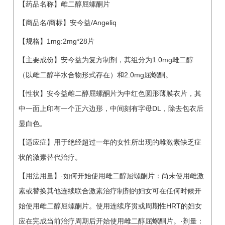
【药品名称】雌二醇屈螺酮片
【商品名/商标】安今益/Angeliq
【规格】1mg:2mg*28片
【主要成份】安今益为复方制剂，其组分为1.0mg雌二醇
（以雌二醇半水合物形式存在）和2.0mg屈螺酮。
【性状】安今益雌二醇屈螺酮片为中红色圆形薄膜衣片，其
中一面上印有一个正六边形，中间刻有字母DL，除去包衣后
显白色。
【适应症】用于绝经超过一年的女性所出现的雌激素缺乏症
状的激素替代治疗。
【用法用量】·如何开始使用雌二醇屈螺酮片：尚未使用雌激
素或替换其他连续联合激素治疗制剂的妇女可在任何时候开
始使用雌二醇屈螺酮片。使用连续序贯或周期性HRT的妇女
应在完成当前治疗周期后开始使用雌二醇屈螺酮片。·剂量：