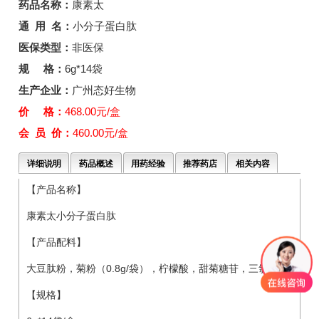
药品名称：
康素太
通 用 名：
小分子蛋白肽
医保类型：
非医保
规 格：
6g*14袋
生产企业：
广州态好生物
价 格：
468.00元/盒
会 员 价：
460.00元/盒
详细说明
药品概述
用药经验
推荐药店
相关内容
【产品名称】
康素太小分子蛋白肽
【产品配料】
大豆肽粉，菊粉（0.8g/袋），柠檬酸，甜菊糖苷，三氯蔗糖
【规格】