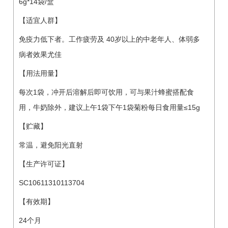
6g*14袋/盒
【适宜人群】
免疫力低下者。工作疲劳及 40岁以上的中老年人、体弱多
病者效果尤佳
【用法用量】
每次1袋，冲开后溶解后即可饮用，可与果汁蜂蜜搭配食
用，牛奶除外，建议上午1袋下午1袋菊粉每日食用量≤15g
【贮藏】
常温，避免阳光直射
【生产许可证】
SC10611310113704
【有效期】
24个月