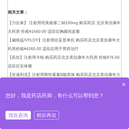
相关文章：
【力比泰】 注射用培美曲塞二钠100mg 购买药店 北京美信康年
大药房 价格¥1660.00 适应症胸膜间皮瘤
【威络益/VYLOY】注射用佐妥昔单抗 购买药店北京美信康年大
药房价格¥4260.00 适应症用于胃癌治疗
【辰欣】注射用卡铂 购买药店北京美信康年大药房 价格¥76.50
适应症实体瘤
【安速利克】注射用两性霉素B脂质体 购买药店北京美信康年大
×
药房价格¥765.00 适应症系统性真菌感染
您好，我是药店药师，有什么可以帮到您？
北京美信康年大药房
现在咨询
稍后再说
首页
电话
发短信
在线咨询
微信