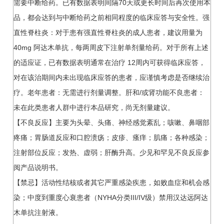
需要中断给药。已有数据表明间隔70天或更长时间后再次使用本
品，都会达到与中断给药之前相同程度的临床应答与安全性。强
直性脊柱炎：对于患有强直性脊柱炎的成人患者，建议用量为
40mg 阿达木单抗，每两周皮下注射单剂量给药。对于所有上述
的适应证，已有数据表明通常在治疗 12周内可获得临床应答，
对在该治期间内未出现临床应答的患者，应谨慎考虑是否继续治
疗。老年患者：无需进行剂量调整。肝和/或肾功能不良患者：
未在此类患者人群中进行本品研究，尚无剂量建议。
【不良反应】主要为头晕、头痛、神经感觉紊乱；咳嗽、鼻咽部
疼痛；胃肠道反应和口腔溃疡；皮疹、瘙痒；肌痛；各种感染；
注射部位反应；发热、虚弱；肝酶升高。少见和罕见不良反应参
阅产品说明书。
【禁忌】活动性结核或者其它严重感染疾患，如败血症和机会感
染；中度到重度心衰患者（NYHA分类III/IV级）禁用汉达远阿达
木单抗注射液。