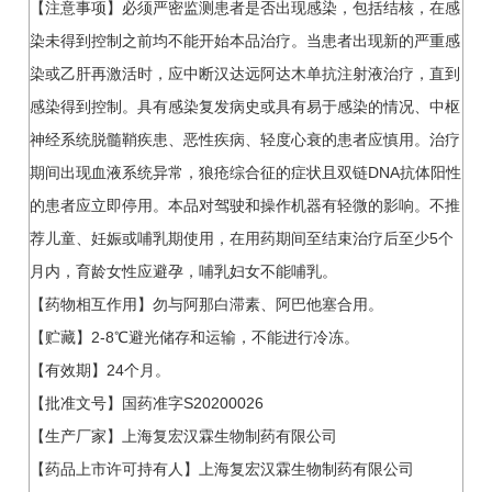
【注意事项】必须严密监测患者是否出现感染，包括结核，在感
染未得到控制之前均不能开始本品治疗。当患者出现新的严重感
染或乙肝再激活时，应中断汉达远阿达木单抗注射液治疗，直到
感染得到控制。具有感染复发病史或具有易于感染的情况、中枢
神经系统脱髓鞘疾患、恶性疾病、轻度心衰的患者应慎用。治疗
期间出现血液系统异常，狼疮综合征的症状且双链DNA抗体阳性
的患者应立即停用。本品对驾驶和操作机器有轻微的影响。不推
荐儿童、妊娠或哺乳期使用，在用药期间至结束治疗后至少5个
月内，育龄女性应避孕，哺乳妇女不能哺乳。
【药物相互作用】勿与阿那白滞素、阿巴他塞合用。
【贮藏】2-8℃避光储存和运输，不能进行冷冻。
【有效期】24个月。
【批准文号】国药准字S20200026
【生产厂家】上海复宏汉霖生物制药有限公司
【药品上市许可持有人】上海复宏汉霖生物制药有限公司