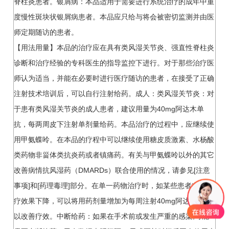
脊柱炎患者。银屑病：本品适用于需要进行系统治疗的成年中重
度慢性斑块状银屑病患者。本品应只给与将会被密切监测并由医
师定期随访的患者。
【用法用量】本品的治疗应在具有类风湿关节炎、强直性脊柱炎
诊断和治疗经验的专科医生的指导监控下进行。对于那些治疗医
师认为适当，并能在必要时进行医疗随访的患者，在接受了正确
注射技术培训后，可以自行注射给药。成人：类风湿关节炎：对
于患有类风湿关节炎的成人患者，建议用量为40mg阿达木单
抗，每两周皮下注射单剂量给药。本品治疗的过程中，应继续使
用甲氨蝶呤。在本品的疗程中可以继续使用糖皮质激素、水杨酸
类药物非甾体类抗炎药或者镇痛药。有关与甲氨蝶呤以外的其它
改善病情抗风湿药（DMARDs）联合使用的情况，请参见[注意
事项]和[药理毒理]部分。在单一药物治疗时，如某些患者出现治
疗效果下降，可以将用药剂量增加为每周注射40mg阿达木单抗
以改善疗效。中断给药：如果在手术前或发生严重的感染,可能