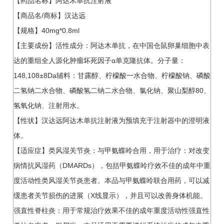
【药品名称】阿达木单抗注射液
【商品名/商标】汉达远
【规格】40mg*0.8ml
【主要成份】活性成分：阿达木单抗，在中国仓鼠卵巢细胞中表
达的重组全人源化肿瘤坏死因子α单克隆抗体。分子量：
148,108±8Da辅料：甘露醇、柠檬酸一水合物、柠檬酸钠、磷酸
二氢钠二水合物、磷酸氢二钠二水合物、氯化钠、聚山梨醇80、
氢氧化钠、注射用水。
【性状】汉达远阿达木单抗注射液为预填充于注射器中的澄明液
体。
【适应症】类风湿关节炎：与甲氨蝶呤合用，用于治疗：对改变
病情抗风湿药（DMARDs），包括甲氨蝶呤疗效不佳的成年中重
度活动性类风湿关节炎患者。本品与甲氨蝶呤联合用药，可以减
缓患者关节损伤的进展（X线显示），并且可以改善身体机能。
强直性脊柱炎：用于常规治疗效果不佳的成年重度活动性强直性