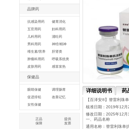
品牌药
抗感染用药
健胃消化
五官用药
妇科用药
儿科用药
涌吐药
男科用药
神经/精神
维生素/营养
肝肾类
肿瘤科用药
呼吸系统类
皮肤用药
感冒发热
保健品
眼睛保健
调理肠胃
详细说明书
药
促进排铅
改善记忆
【百泽安®】替雷利珠
女性保健
核准日期：2019年12月
修改日期：2025年12月
正品
提供
一、药品名称
保障
发票
通用名称：替雷利珠单