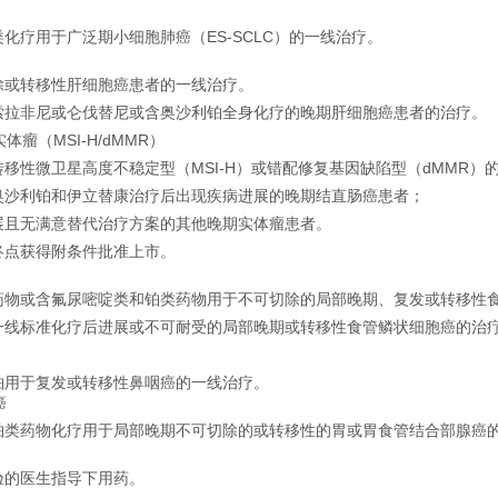
化疗用于广泛期小细胞肺癌（ES-SCLC）的一线治疗。
除或转移性肝细胞癌患者的一线治疗。
索拉非尼或仑伐替尼或含奥沙利铂全身化疗的晚期肝细胞癌患者的治疗。
体瘤（MSI-H/dMMR）
移性微卫星高度不稳定型（MSI-H）或错配修复基因缺陷型（dMMR）
奥沙利铂和伊立替康治疗后出现疾病进展的晚期结直肠癌患者；
展且无满意替代治疗方案的其他晚期实体瘤患者。
终点获得附条件批准上市。
药物或含氟尿嘧啶类和铂类药物用于不可切除的局部晚期、复发或转移性
一线标准化疗后进展或不可耐受的局部晚期或转移性食管鳞状细胞癌的治
铂用于复发或转移性鼻咽癌的一线治疗。
癌
铂类药物化疗用于局部晚期不可切除的或转移性的胃或胃食管结合部腺癌
验的医生指导下用药。