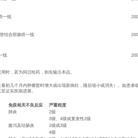
癌一线
20
食管结合部腺癌一线
20
一线
20
联用时，若为同日给药，则先输注本品。
（最初几个月内肿瘤暂时增大或出现新病灶，随后缩小或消失）。如患者
直至证实疾病进展。
免疫相关不良反应
严重程度
肺炎
2级
3级、4级或复发性2级
腹泻及结肠炎
2级或3级
4级