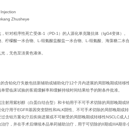
njection
kang Zhusheye
，针对程序性死亡受体-1（PD-1）的人源化单克隆抗体（IgG4变体）。
、柠檬酸一水合物、L-组氨酸盐酸盐一水合物、L-组氨酸、海藻糖二水合
乳光，无色至淡黄色液体。
表达的含铂化疗失败包括新辅助或辅助化疗12个月内进展的局部晚期或转移
项单臂临床试验的客观缓解率和缓解持续时间结果给予的附条件批准。
或注射用紫杉醇（白蛋白结合型）和卡铂用于不可手术切除的局部晚期或
化疗用于EGFR基因突变阴性和ALK阴性、不可手术切除的局部晚期或
过含铂方案化疗后疾病进展或不可耐受的局部晚期或转移性NSCLC成人
治疗，并在手术后继续本品单药辅助治疗，用于可切除的II期或IIIA期