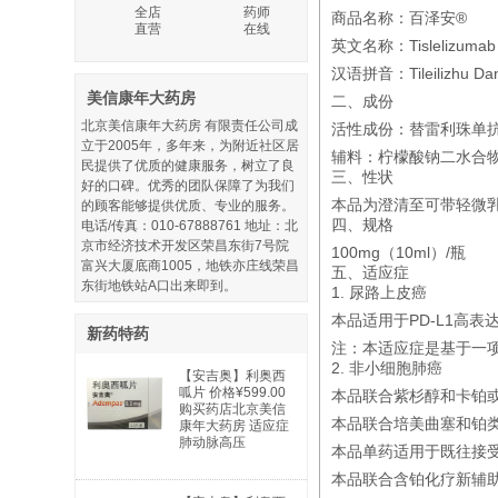
全店
药师
商品名称：百泽安®
直营
在线
英文名称：Tislelizumab I
汉语拼音：Tileilizhu Dan
美信康年大药房
二、成份
北京美信康年大药房 有限责任公司成
活性成份：替雷利珠单抗
立于2005年，多年来，为附近社区居
辅料：柠檬酸钠二水合物
民提供了优质的健康服务，树立了良
三、性状
好的口碑。优秀的团队保障了为我们
本品为澄清至可带轻微
的顾客能够提供优质、专业的服务。
四、规格
电话/传真：010-67888761 地址：北
京市经济技术开发区荣昌东街7号院
100mg（10ml）/瓶
富兴大厦底商1005，地铁亦庄线荣昌
五、适应症
东街地铁站A口出来即到。
1. 尿路上皮癌
本品适用于PD-L1高
新药特药
注：本适应症是基于一
2. 非小细胞肺癌
【安吉奥】利奥西
呱片 价格¥599.00
本品联合紫杉醇和卡铂
购买药店北京美信
本品联合培美曲塞和铂类
康年大药房 适应症
肺动脉高压
本品单药适用于既往接受
本品联合含铂化疗新辅助