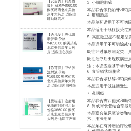
【安吉奥】利奥西
3. 小细胞肺癌
呱片 价格¥4060.00
本品联合依托泊苷和铂类
购买药店北京美信
康年大药房 适应症
4. 肝细胞癌
肺动脉高压
本品单药适用于不可切
本品适用于既往接受过
【迈凡妥】玛伐凯
5. 高度微卫星不稳定型实
泰胶囊 价格
¥4650.00 购买药店
本品适用于不可切除或转
北京美信康年大药
既往经过氟尿嘧啶类、
房 适应症心肌病
既往治疗后出现疾病进
注：本适应症基于替代
【弥可保】甲钴胺
6. 食管鳞状细胞癌
注射液 价格
¥169.00 购买药店
本品联合紫杉醇和铂类
北京美信康年大药
房 适应症周围神经
本品适用于既往接受过
病及因缺乏维生素
7. 鼻咽癌
B12引起的巨幼红
细胞性贫血
本品联合吉西他滨和顺
【思福诺】注射用
氨曲南阿维巴坦钠
8. 胃或胃食管结合部腺
价格¥860.00 购买
本品联合氟尿嘧啶类和
药店北京美信康年
六、用法用量
大药房 适应症严重
感染
本品须在有肿瘤治疗经