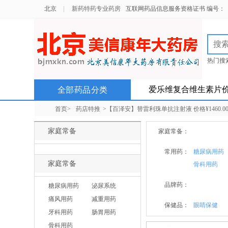
北京
新药特药专业药房
互联网药品信息服务资格证书 编号：（京）
热门搜
北京以
爱乐维复合维生素片
全部药品分类
首页>
药店特推
>【百泽安】替雷利珠单抗注射液 价格¥1460.
家庭常备
家庭常备：
常用药：
糖尿病用药
家庭常备
骨科用药
品牌药：
糖尿病用药
泌尿系统
痛风用药
减重用药
保健品：
眼睛保健
牙科用药
肠胃用药
骨科用药