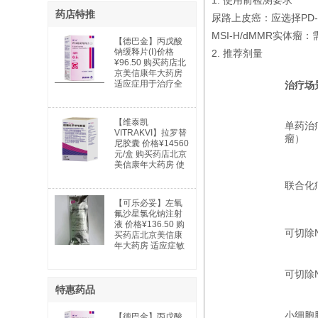
1. 使用前检测要求
药店特推
尿路上皮癌：应选择PD
MSI-H/dMMR实体
【德巴金】丙戊酸
钠缓释片(Ⅰ)价格
2. 推荐剂量
¥96.50 购买药店北
京美信康年大药房
适应症用于治疗全
治疗场
身性及部分性癫痫
以及特殊类型的综
合症。全身性癫痫
【维泰凯
单药治
适用于：失神发
VITRAKVI】拉罗替
作、肌阵挛发作、
瘤）
尼胶囊 价格¥14560
强直阵挛发作、失
元/盒 购买药店北京
张力发作及混合型
美信康年大药房 使
发作。部分性癫痫
用说明书广谱抗癌
适用于：简单部分
联合化
药 实体瘤
发作；复杂部分性
发作；部分继发全
【可乐必妥】左氧
身性发作。躁狂
氟沙星氯化钠注射
症：用于治疗与双
液 价格¥136.50 购
可切除
相情感障碍相关的
买药店北京美信康
躁狂发作。
年大药房 适应症敏
感细菌所引起的下
列中、重度感
可切除
特惠药品
小细胞
【德巴金】丙戊酸