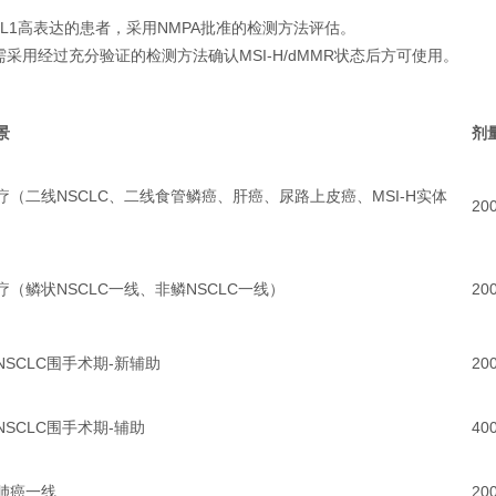
-L1高表达的患者，采用NMPA批准的检测方法评估。
瘤：需采用经过充分验证的检测方法确认MSI-H/dMMR状态后方可使用。
景
剂
疗（二线NSCLC、二线食管鳞癌、肝癌、尿路上皮癌、MSI-H实体
20
疗（鳞状NSCLC一线、非鳞NSCLC一线）
20
NSCLC围手术期-新辅助
20
NSCLC围手术期-辅助
40
肺癌一线
20