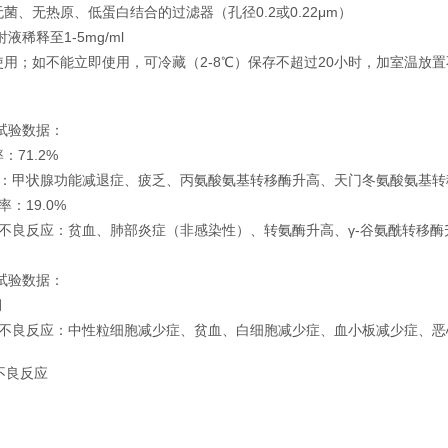
菌、无热原、低蛋白结合的过滤器（孔径0.2或0.22μm）
液稀释至1-5mg/ml
用；如不能立即使用，可冷藏（2-8℃）保存不超过20小时，加室温放置
床试验数据：
71.2%
应：甲状腺功能减退症、疲乏、丙氨酸氨基转移酶升高、天门冬氨酸氨基
：19.0%
上不良反应：贫血、肺部炎症（非感染性）、转氨酶升高、γ-谷氨酰转移
床试验数据：
月
%）不良反应：中性粒细胞减少症、贫血、白细胞减少症、血小板减少症、
不良反应