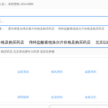
-非经营性-2014-0009
索：
爱乐维复合维生素片价格及购买药店
伟特盐酸索他洛尔片价格及购买药店
岭参松养心胶囊价格及购买药店
价格及购买药店
伟特盐酸索他洛尔片价格及购买药店
北京以
00 购买药店 北京美信康年大药房 适应症肿瘤
泌尿系统
痛风用药
减重用药
调理肠胃
促进排铅
改善记忆