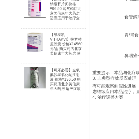
钠缓释片(Ⅰ)价格
¥96.50 购买药店北
京美信康年大药房
食管鳞
适应症用于治疗全
身性及部分性癫痫
以及特殊类型的综
合症。全身性癫痫
胃/胃
【维泰凯
适用于：失神发
VITRAKVI】拉罗替
作、肌阵挛发作、
尼胶囊 价格¥14560
强直阵挛发作、失
元/盒 购买药店北京
张力发作及混合型
美信康年大药房 使
发作。部分性癫痫
鼻咽癌
用说明书广谱抗癌
适用于：简单部分
药 实体瘤
发作；复杂部分性
发作；部分继发全
【可乐必妥】左氧
重要提示：本品与化疗
身性发作。躁狂
氟沙星氯化钠注射
3. 非典型疗效反应处理
症：用于治疗与双
液 价格¥136.50 购
相情感障碍相关的
买药店北京美信康
有可能观察到假性进展
躁狂发作。
年大药房 适应症敏
虑继续应用本品治疗，
感细菌所引起的下
4. 治疗调整方案
列中、重度感