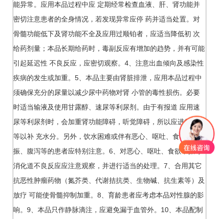
能异常。应用本品过程中应 定期经常检查血液、肝、肾功能并
密切注意患者的全身情况，若发现异常应停 药并适当处置。对
骨髓功能低下及肾功能不全及应用过顺铂者，应适当降低初 次
给药剂量；本品长期给药时，毒副反应有增加的趋势，并有可能
引起延迟性 不良反应，应密切观察。4、注意出血倾向及感染性
疾病的发生或加重。5、本品主要由肾脏排泄，应用本品过程中
须确保充分的尿量以减少尿中药物对肾 小管的毒性损伤。必要
时适当输液及使用甘露醇、速尿等利尿剂。由于有报道 应用速
尿等利尿剂时，会加重肾功能障碍，听觉障碍，所以应进行输液
等以补 充水分。另外，饮水困难或伴有恶心、呕吐、食欲不
振、腹泻等的患者应特别注意。6、对恶心、呕吐、食欲不振等
消化道不良反应应注意观察，并进行适当的处理。7、合用其它
抗恶性肿瘤药物（氮芥类、代谢拮抗类、生物碱、抗生素等）及
放疗 可能使骨髓抑制加重。8、育龄患者应考虑本品对性腺的影
响。9、本品只作静脉滴注，应避免漏于血管外。10、本品配制