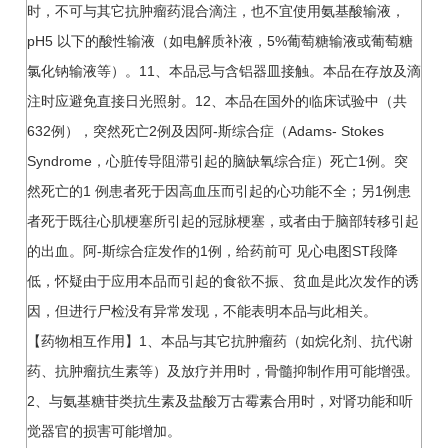
时，不可与其它抗肿瘤药混合滴注，也不宜使用氨基酸输液，
pH5 以下的酸性输液（如电解质补液，5%葡萄糖输液或葡萄糖
氯化钠输液等）。11、本品忌与含铝器皿接触。本品在存放及滴
注时应避免直接日光照射。12、本品在国外的临床试验中（共
632例），突然死亡2例及因阿-斯综合症（Adams- Stokes
Syndrome，心脏传导阻滞引起的脑缺氧综合症）死亡1例。突
然死亡的1 例患者死于因高血压而引起的心功能不全；另1例患
者死于既往心肌梗塞所引起的冠脉梗塞，或者由于脑部转移引起
的出血。阿-斯综合症发作的1例，给药前可 见心电图ST段降
低，怀疑由于应用本品而引起的食欲不振、贫血是此次发作的诱
因，但进行尸检没有异常发现，不能表明本品与此相关。
【药物相互作用】1、本品与其它抗肿瘤药（如烷化剂、抗代谢
药、抗肿瘤抗生素等）及放疗并用时，骨髓抑制作用可能增强。
2、与氨基糖苷类抗生素及盐酸万古霉素合用时，对肾功能和听
觉器官的损害可能增加。