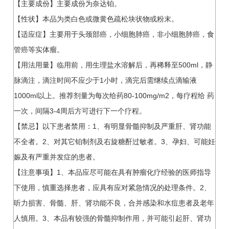
【主要成份】主要成份为奈达铂。
【性状】本品为类白色或微黄色疏松块状物或粉末。
【适应症】主要用于头颈部癌，小细胞肺癌，非小细胞肺癌，食
管癌等实体瘤。
【用法用量】临用前，用生理盐水溶解后，再稀释至500ml，静
脉滴注，滴注时间不应少于1小时，滴完后需继续点滴输液
1000ml以上。推荐剂量为每次给药80-100mg/m2，每疗程给 药
一次，间隔3-4周后方可进行下一个疗程。
【禁忌】以下患者禁用：1、有明显骨髓抑制及严重肝、肾功能
不全者。2、对其它铂制剂及右旋糖酐过敏者。3、孕妇、可能妊
娠及有严重并发症的患者。
【注意事项】1、本品应尽可能在具有肿瘤化疗经验的医师指导
下使用，慎重选择患者，应具有应对紧急情况的处理条件。2、
听力损害、骨髓、肝、肾功能不良，合并感染和水痘患者及老年
人慎用。3、本品有较强的骨髓抑制作用，并可能引起肝、肾功