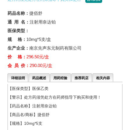
药品名称：
捷佰舒
通 用 名：
注射用奈达铂
医保类型：
规 格：
10mg*5支/盒
生产企业：
南京先声东元制药有限公司
价 格：
296.50元/盒
会 员 价：
290.00元/盒
详细说明
药品概述
用药经验
推荐药店
相关内容
【医保类型】医保乙类
【警示】处方药须凭处方在药师指导下购买和使用！
【药品名称】注射用奈达铂
【商品名/商标】捷佰舒
【规格】10mg*5支