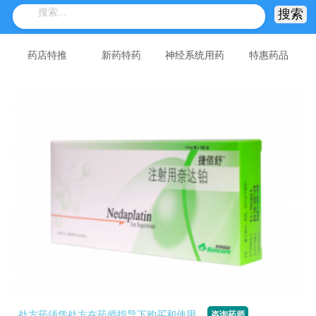
药店特推
新药特药
神经系统用药
特惠药品
处方药须凭处方在药师指导下购买和使用
咨询药师