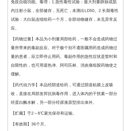
免疫自稳功能。毒理：1.急性毒性试验：最大剂量静脉或肌
内注射小鼠，全部健存，无死亡，未测出LD50。2.长期毒性
试验：大白鼠连续给药一个月，全部动物健存，未见异常反
应。
【药物过量】本品为小剂量局部给药，一般不会造成药物过
量所带来的毒副反应。对于极个别不遵医嘱用药造成药物过
量的患者，应立即停止用药。毒副作用的急性症状是暂时和
自限性的，也可用退热净、阿司匹林、消炎痛组胺药物使之
缓解。
【药代动力学】本品经阴道给药，可通过阴道粘膜上皮吸
收，直接在局部发挥抗病毒作用，进入体内的干扰素一部分
经蛋白酶水解，另一部分经尿液原型排出体外。
【贮藏】于2～8℃避光保存和运输。
【有效期】36个月。