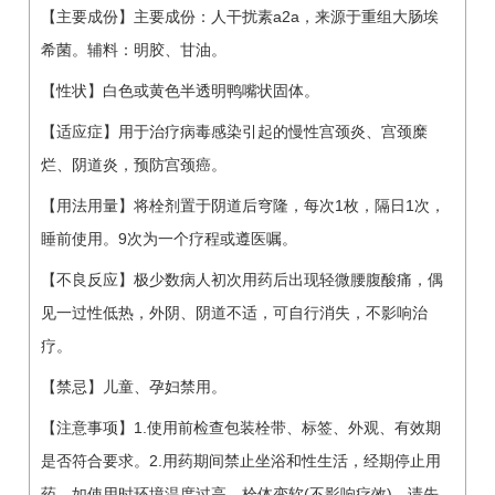
【主要成份】主要成份：人干扰素a2a，来源于重组大肠埃
希菌。辅料：明胶、甘油。
【性状】白色或黄色半透明鸭嘴状固体。
【适应症】用于治疗病毒感染引起的慢性宫颈炎、宫颈糜
烂、阴道炎，预防宫颈癌。
【用法用量】将栓剂置于阴道后穹隆，每次1枚，隔日1次，
睡前使用。9次为一个疗程或遵医嘱。
【不良反应】极少数病人初次用药后出现轻微腰腹酸痛，偶
见一过性低热，外阴、阴道不适，可自行消失，不影响治
疗。
【禁忌】儿童、孕妇禁用。
【注意事项】1.使用前检查包装栓带、标签、外观、有效期
是否符合要求。2.用药期间禁止坐浴和性生活，经期停止用
药。如使用时环境温度过高，栓体变软(不影响疗效)，请先