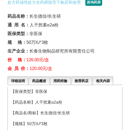
处方药须凭处方在药师指导下购买和使用
咨询药师
药品名称：
长生德佳/长生研
通 用 名：
人干扰素α2a栓
医保类型：
非医保
规 格：
50万IU*3枚
生产企业：
长春生物制品研究所有限责任公司
价 格：
126.00元/盒
会 员 价：
120.00元/盒
详细说明
药品概述
用药经验
推荐药店
相关内容
【医保类型】非医保
【药品名称】人干扰素α2a栓
【商品名/商标】长生德佳/长生研
【规格】50万IU*3枚