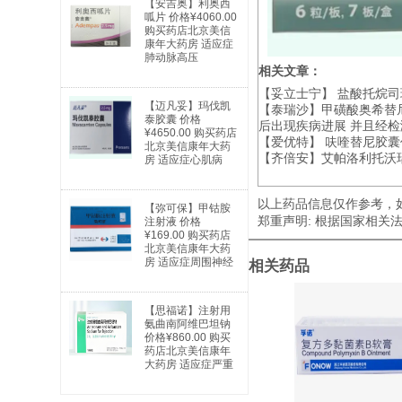
【安吉奥】利奥西
呱片 价格¥4060.00
购买药店北京美信
康年大药房 适应症
肺动脉高压
相关文章：
【妥立士宁】 盐酸托烷司
【迈凡妥】玛伐凯
【泰瑞沙】甲磺酸奥希替尼片
泰胶囊 价格
后出现疾病进展 并且经检
¥4650.00 购买药店
【爱优特】 呋喹替尼胶囊价
北京美信康年大药
【齐倍安】艾帕洛利托沃瑞
房 适应症心肌病
以上药品信息仅作参考，
【弥可保】甲钴胺
郑重声明: 根据国家相
注射液 价格
¥169.00 购买药店
北京美信康年大药
房 适应症周围神经
相关药品
病及因缺乏维生素
B12引起的巨幼红
细胞性贫血
【思福诺】注射用
氨曲南阿维巴坦钠
价格¥860.00 购买
药店北京美信康年
大药房 适应症严重
感染