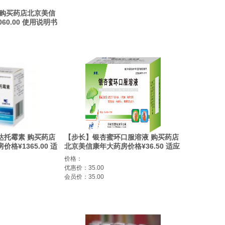
 购买药店北京美信
60.00 使用说明书
达托霉素 购买药店
【步长】银杏蜜环口服溶液 购买药店
格¥1365.00 适
北京美信康年大药房价格¥36.50 适应
菌(包括甲氧西林敏
症主要用于冠心病、心绞痛 缺血性脑
价格：
)导致的伴发右侧感
血管疾病 可改善心、脑缺血性症状。
优惠价：35.00
流感染（菌血
会员价：35.00
怀疑的病原体包括
菌 则临床上可采用