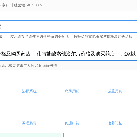
-非经营性-2014-0009
索：
爱乐维复合维生素片价格及购买药店
伟特盐酸索他洛尔片价格及购买药店
岭参松养心胶囊价格及购买药店
价格及购买药店
伟特盐酸索他洛尔片价格及购买药店
北京以
购买药店北京美信康年大药房 适应症肿瘤
泌尿系统
痛风用药
减重用药
调理肠胃
促进排铅
改善记忆