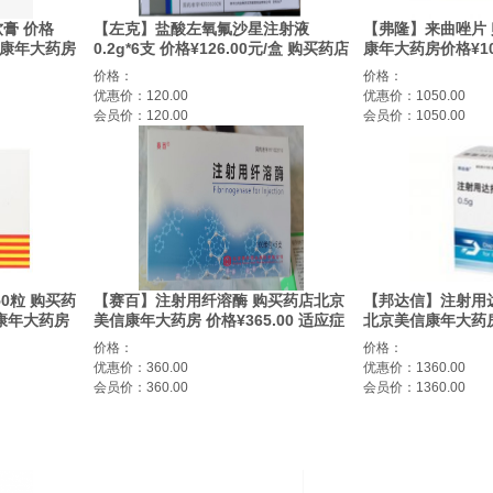
膏 价格
【左克】盐酸左氧氟沙星注射液
【弗隆】来曲唑片
信康年大药房
0.2g*6支 价格¥126.00元/盒 购买药店
康年大药房价格¥10
北京美信康年大药房 适应症敏感菌引
绝经后早期乳腺癌
价格：
价格：
起的中毒感染
优惠价：120.00
优惠价：1050.00
会员价：120.00
会员价：1050.00
0粒 购买药
【赛百】注射用纤溶酶 购买药店北京
【邦达信】注射用
信康年大药房
美信康年大药房 价格¥365.00 适应症
北京美信康年大药房价
血管疾病。
脑梗死
应症金黄色葡萄球
价格：
价格：
感和甲氧西林耐药
优惠价：360.00
优惠价：1360.00
染性心内膜炎的血
会员价：360.00
会员价：1360.00
症）。如果确定或
革兰阴性菌或厌氧
联合抗菌治疗。