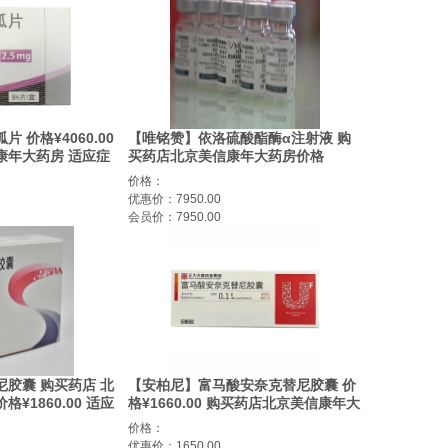
 价格¥4060.00
【唯铭赞】依洛硫酸酯酶α注射液 购
康年大药房 适应症
买药店北京美信康年大药房价格
¥7960.00 适应症适用于 IVA 型黏多
价格：
糖贮积症患者(MPS IVA，Morquio A
优惠价：7950.00
综合征)
会员价：7950.00
胶囊 购买药店 北
【安柏尼】富马酸安奈克替尼胶囊 价
¥1860.00 适应
格¥1660.00 购买药店北京美信康年大
药房 适应症非小细胞肺癌(NSCLC)。
价格：
优惠价：1650.00