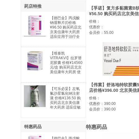
药店特推
【孚诺】复方多黏菌素B软
¥56.50 购买药店北京美
【德巴金】丙戊酸
适应症感染
价格：
钠缓释片(Ⅰ)价格
优惠价：
¥96.50 购买药店北
京美信康年大药房
会员价：55.00
适应症用于治疗全
身性及部分性癫痫
以及特殊类型的综
合症。全身性癫痫
【维泰凯
适用于：失神发
VITRAKVI】拉罗替
作、肌阵挛发作、
尼胶囊 价格¥14560
强直阵挛发作、失
元/盒 购买药店北京
张力发作及混合型
美信康年大药房 使
发作。部分性癫痫
用说明书广谱抗癌
适用于：简单部分
药 实体瘤
发作；复杂部分性
【伟素】舒洛地特软胶囊5
发作；部分继发全
【可乐必妥】左氧
店价格¥396.00 北京美
身性发作。躁狂
氟沙星氯化钠注射
适应症有血栓形成危险的
症：用于治疗与双
价格：
液 价格¥136.50 购
相情感障碍相关的
买药店北京美信康
优惠价：390.00
躁狂发作。
年大药房 适应症敏
会员价：390.00
感细菌所引起的下
列中、重度感
特惠药品
特惠药品
【德巴金】丙戊酸