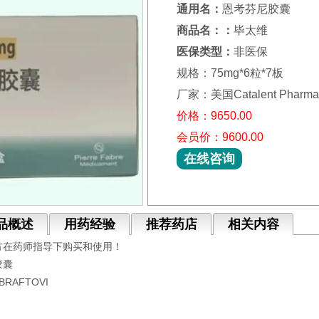
通用名：
恩考芬尼胶囊
商品名：：
毕太维
医保类型：
非医保
规格：75mg*6粒*7板
厂家：美国Catalent Pharma S
价格：9650.00
会员价：9600.00
在线咨询
品概述
用药经验
推荐药店
相关内容
方在药师指导下购买和使用！
胶囊
RAFTOVI
。