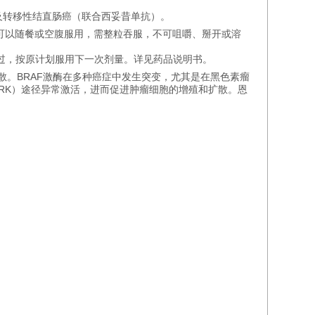
）及转移性结直肠癌（联合西妥昔单抗）。
：可以随餐或空腹服用，需整粒吞服，不可咀嚼、掰开或溶
跳过，按原计划服用下一次剂量。详见药品说明书。
散‌。BRAF激酶在多种癌症中发生突变，尤其是在黑色素瘤
酶（ERK）途径异常激活，进而促进肿瘤细胞的增殖和扩散。恩