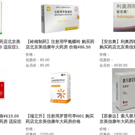
药店北京美
【岭南制药】注射用甲氨蝶呤 购买药
【安吉奥】利奥西呱片
0 适应症1.
店北京美信康年大药房 价格¥86.50
购买药店北京美信
。2.脑水
适应症用于 1.各型急性白血病 特别是
肺动脉高压
价格：
价格：
3.肝硬化
急性淋巴细胞白血病；恶性淋巴瘤的
优惠价：85.00
优惠价：
4.低蛋白
非何杰金淋巴瘤和覃样肉芽肿 多发性
会员价：85.00
会员价：4030.00
胆红素血
骨髓病。2.恶性葡萄胎、绒毛膜上皮
烧伤的辅助
癌、乳腺癌、卵巢癌、宫颈癌、睾丸
疗和成人呼
癌。3.头颈部癌、支气管肺癌、各种
软组织肉瘤。4.高剂量用于成骨肉瘤
鞘内注射可用于预防和治疗脑膜白血
病以及恶性淋巴瘤的神经侵犯 本品对
银屑病也有一定疗效。
615.00
【瑞立升】注射用罗普司亭N01 购买
【苏泰达】索凡替尼
药房 适应症
药店北京美信康年大药房价格
京美信康年大药房价格
¥1660.00 适应症用于对其他治疗（例
症 神经内分泌瘤
价格：
价格：
如皮质类固醇、免疫球蛋白）反应不
优惠价：2250.00
优惠价：1850.00