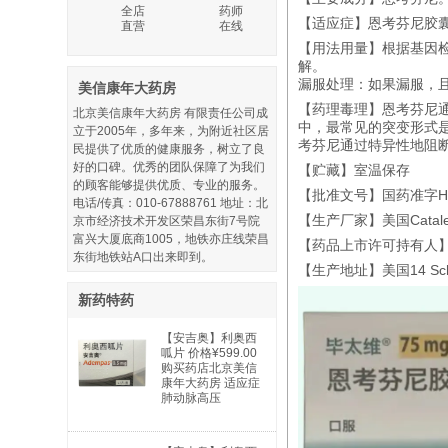
全店
药师
【适应症】恩考芬尼胶囊
直营
在线
【用法用量】根据基因检
解。
漏服处理：如果漏服，且
美信康年大药房
【药理毒理】‌恩考芬尼
北京美信康年大药房 有限责任公司成
中，最常见的突变形式是B
立于2005年，多年来，为附近社区居
考芬尼通过特异性地阻断
民提供了优质的健康服务，树立了良
好的口碑。优秀的团队保障了为我们
【贮藏】室温保存
的顾客能够提供优质、专业的服务。
【批准文号】国药准字HJ2
电话/传真：010-67888761 地址：北
【生产厂家】美国Catalent P
京市经济技术开发区荣昌东街7号院
富兴大厦底商1005，地铁亦庄线荣昌
【药品上市许可持有人】法国P
东街地铁站A口出来即到。
【生产地址】美国14 Schoolh
新药特药
【安吉奥】利奥西
呱片 价格¥599.00
购买药店北京美信
康年大药房 适应症
肺动脉高压