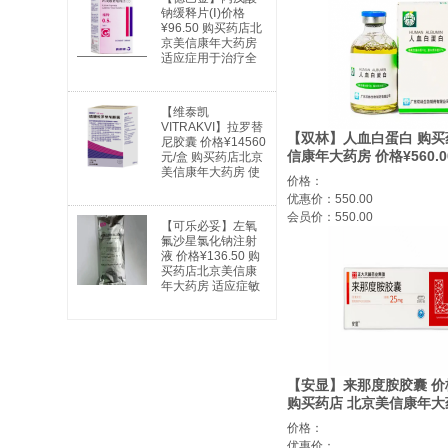
钠缓释片(Ⅰ)价格
¥96.50 购买药店北
京美信康年大药房
适应症用于治疗全
身性及部分性癫痫
以及特殊类型的综
合症。全身性癫痫
【维泰凯
适用于：失神发
VITRAKVI】拉罗替
作、肌阵挛发作、
【双林】人血白蛋白 购买
尼胶囊 价格¥14560
强直阵挛发作、失
信康年大药房 价格¥560.0
元/盒 购买药店北京
张力发作及混合型
美信康年大药房 使
失血创伤、烧伤引起的休克
发作。部分性癫痫
价格：
用说明书广谱抗癌
肿及损伤引起的颅压升高。
适用于：简单部分
优惠价：550.00
药 实体瘤
发作；复杂部分性
及肾病引起的水肿或腹水。
会员价：550.00
发作；部分继发全
【可乐必妥】左氧
血症的防治。5.新生儿高
身性发作。躁狂
氟沙星氯化钠注射
症。6.用于心肺分流术、
症：用于治疗与双
液 价格¥136.50 购
治疗、血液透析的辅助治
相情感障碍相关的
买药店北京美信康
吸窘迫综合征。
躁狂发作。
年大药房 适应症敏
感细菌所引起的下
列中、重度感
【安显】来那度胺胶囊 价格¥
购买药店 北京美信康年大
肿瘤
价格：
优惠价：