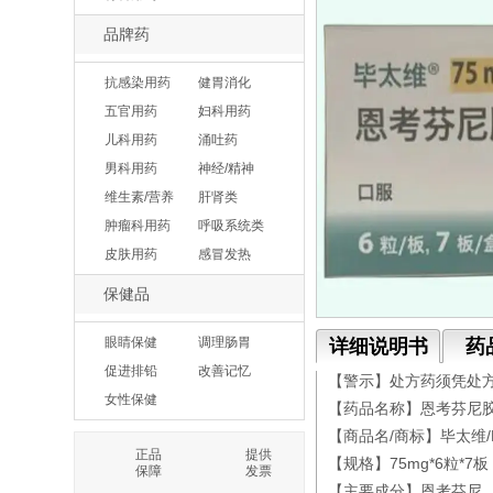
品牌药
抗感染用药
健胃消化
五官用药
妇科用药
儿科用药
涌吐药
男科用药
神经/精神
维生素/营养
肝肾类
肿瘤科用药
呼吸系统类
皮肤用药
感冒发热
保健品
眼睛保健
调理肠胃
详细说明书
药
促进排铅
改善记忆
【警示】处方药须凭处
女性保健
【药品名称】恩考芬尼
【商品名/商标】毕太维/B
正品
提供
【规格】75mg*6粒*7板
保障
发票
【主要成分】恩考芬尼