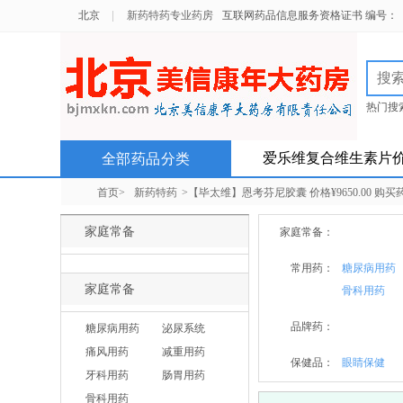
北京
新药特药专业药房
互联网药品信息服务资格证书 编号：（京）
热门搜
北京以
爱乐维复合维生素片
全部药品分类
首页>
新药特药
>【毕太维】恩考芬尼胶囊 价格¥9650.00 
家庭常备
家庭常备：
常用药：
糖尿病用药
家庭常备
骨科用药
品牌药：
糖尿病用药
泌尿系统
痛风用药
减重用药
保健品：
眼睛保健
牙科用药
肠胃用药
骨科用药