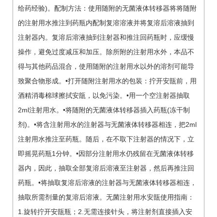
给药经验)。配制方法：使用随附的无菌液体转移器将将随附
的注射用水推注到药瓶内配制复溶溶液并将复溶后溶液抽到
注射器内。复溶后溶液抽到注射器和推注回药瓶时，应缓慢
操作，避免过度减压和加压。除所附的注射用水外，本品不
得与其他药品混合，使用随附的注射用水以外的溶剂可能导
致聚合物形成。•打开随附注射用水的包装：拧开安瓿前，用
酒精消毒棉球擦拭安瓿，以免污染。•用一个空注射器抽取
2ml注射用水。•将随附的无菌液体转移器插入药瓶(冻干制
剂)。•将含注射用水的注射器与无菌液体转移器相连，把2ml
注射用水推注至药瓶。随后，在不取下注射器的情况下，立
即摇晃药瓶1分钟。•因部分注射用水仍残留在无菌液体转移
器内，因此，抽取全部复溶后溶液至注射器，然后再推注回
药瓶。•将抽取复溶后溶液的注射器与无菌液体转移器相连，
抽取所需剂量的复溶后溶液。无菌注射用水安瓿使用指南：
1.旋转拧开安瓿瓶；2.无需连接针头，将注射剂直接插入安