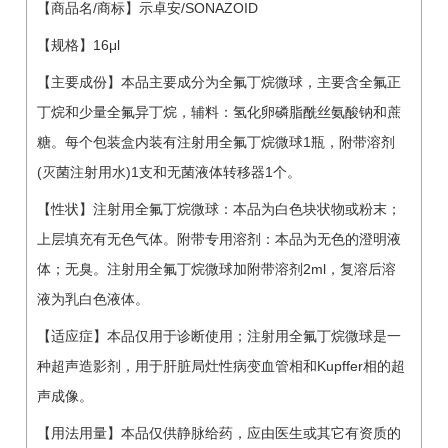
【商品名/商标】示卓安/SONAZOID
【规格】16μl
【主要成份】本品主要成分为全氟丁烷微球，主要含全氟正
丁烷和少量全氟异丁烷，辅料：氢化卵磷脂酰丝氨酸钠和蔗
糖。每个包装盒内装有注射用全氟丁烷微球1瓶，附带溶剂
(灭菌注射用水)1支和无菌液体转移器1个。
【性状】注射用全氟丁烷微球：本品为白色块状物或粉末；
上层填充有无色气体。附带专用溶剂：本品为无色的澄明液
体；无臭。注射用全氟丁烷微球加附带溶剂2ml，复溶后溶
液为乳白色液体。
【适应症】本品仅用于诊断使用；注射用全氟丁烷微球是一
种超声造影剂，用于肝脏局灶性病变血管相和Kupffer相的超
声成像。
【用法用量】本品仅供静脉给药，应由医生或其它有资质的