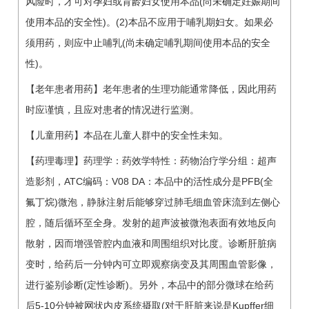
风险时，才可对孕妇或育龄妇女使用本品(尚未确定妊娠期间
使用本品的安全性)。(2)本品不应用于哺乳期妇女。如果必
须用药，则应中止哺乳(尚未确定哺乳期间使用本品的安全
性)。
【老年患者用药】老年患者的生理功能通常降低，因此用药
时应谨慎，且应对患者的情况进行监测。
【儿童用药】本品在儿童人群中的安全性未知。
【药理毒理】药理学：药效学特性：药物治疗学分组：超声
造影剂，ATC编码：V08 DA：本品中的活性成分是PFB(全
氟丁烷)微泡，静脉注射后能够穿过肺毛细血管床流到左侧心
腔，随后循环至全身。发射的超声波被微泡表面有效地反向
散射，因而增强管腔内血液和周围组织对比度。诊断肝脏病
变时，给药后一分钟内可立即观察病变及其周围血管影像，
进行鉴别诊断(定性诊断)。另外，本品中的部分微球在给药
后5-10分钟被网状内皮系统摄取(对于肝脏来说是Kupffer细