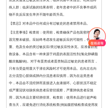
应及类速发过敏反应性休克，临床试验中未报告。d)其他特
殊人群：临床试验的结果表明，老年患者中的不良事件或药
物不良反应发生率并不随年龄而升高。
【禁忌】对本品中任何成分有过敏史的患者禁用本品。
【注意事项】检查前：使用前，检查确保产品包装密闭、容
器完整未破损。应始终考虑发生超敏反应的可能性，包括严
重、危及生命的类过敏反应/类过敏反应性休克。应准备好抢
救设备。本品含有一种来源于鸡蛋的表面活性剂(氢化卵磷脂
酰丝氨酸钠)。对于有蛋类或者蛋类制品过敏史的患者而言，
只有当受益明显大于潜在风险时才可使用本品。右向左右向
左分流型心脏病或肺内分流患者应慎用，因为在这类患者
中，本品会不流经肺而直接进入血液循环。心脏状况不稳定
或严重冠状动脉疾病患者应密切观察，严重肺病患者应慎
用，因为本品主要经肺排泄。检查前：使用本品进行超声检
查当天，应避免进行消化系统检查(例如腹腔镜检查或使用发