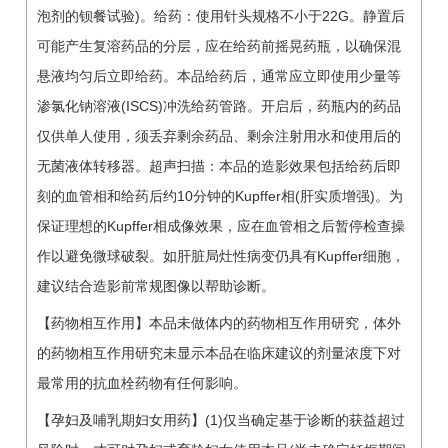
泡剂的钡餐试验)。给药：使用针头规格不小于22G。静置后
可能产生复溶药品的分层，应在给药前摇晃药瓶，以确保混
悬液均匀后立即给药。本品给药后，通常应立即使用少量等
渗氯化钠溶液(ISCS)冲洗给药管路。开启后，药瓶内的药品
仅供单人使用，须丢弃剩余药品、剩余注射用水和使用后的
无菌液体转移器。超声扫描：本品的造影效果包括给药后即
刻的血管相和给药后约10分钟的Kupffer相(肝实质增强)。为
保证理想的Kupffer相成像效果，应在血管相之后暂停检查操
作以避免微球破裂。如肝脏局灶性病变仍具有Kupffer细胞，
建议结合造影前常规图像以帮助诊断。
【药物相互作用】本品未做体内的药物相互作用研究，体外
的药物相互作用研究未显示本品在临床建议的剂量浓度下对
最常用的抗血栓药物有任何影响。
【孕妇及哺乳期妇女用药】(1)仅当确定基于诊断的获益超过