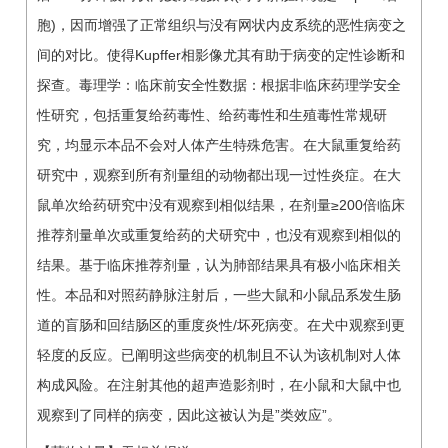
胞)，因而增强了正常组织与没有网状内皮系统的恶性病变之
间的对比。使得Kupffer相影像尤其有助于病变的定性诊断和
探查。毒理学：临床前安全性数据：根据非临床药理学安全
性研究，包括重复给药毒性、给药毒性和生殖毒性常规研
究，均显示本品不会对人体产生特殊危害。在大鼠重复给药
研究中，观察到所有剂量组的动物都出现一过性炎症。在大
鼠单次给药研究中没有观察到相似结果，在剂量≥200倍临床
推荐剂量单次或重复给药的犬研究中，也没有观察到相似的
结果。基于临床推荐剂量，认为肺部结果具有极小临床相关
性。本品和对照药静脉注射后，一些大鼠和小鼠品系发生肠
道的盲肠和回结肠区的重度炎性/坏死病变。在犬中观察到更
轻度的反应。已阐明这些病变的机制且不认为该机制对人体
构成风险。在注射其他的超声造影剂时，在小鼠和大鼠中也
观察到了同样的病变，因此这被认为是”类效应”。