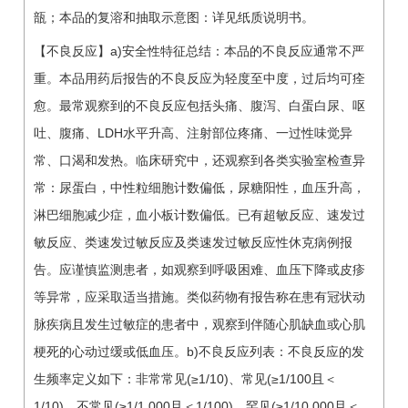
瓿；本品的复溶和抽取示意图：详见纸质说明书。
【不良反应】a)安全性特征总结：本品的不良反应通常不严
重。本品用药后报告的不良反应为轻度至中度，过后均可痊
愈。最常观察到的不良反应包括头痛、腹泻、白蛋白尿、呕
吐、腹痛、LDH水平升高、注射部位疼痛、一过性味觉异
常、口渴和发热。临床研究中，还观察到各类实验室检查异
常：尿蛋白，中性粒细胞计数偏低，尿糖阳性，血压升高，
淋巴细胞减少症，血小板计数偏低。已有超敏反应、速发过
敏反应、类速发过敏反应及类速发过敏反应性休克病例报
告。应谨慎监测患者，如观察到呼吸困难、血压下降或皮疹
等异常，应采取适当措施。类似药物有报告称在患有冠状动
脉疾病且发生过敏症的患者中，观察到伴随心肌缺血或心肌
梗死的心动过缓或低血压。b)不良反应列表：不良反应的发
生频率定义如下：非常常见(≥1/10)、常见(≥1/100且＜
1/10)、不常见(≥1/1,000且＜1/100)、罕见(≥1/10,000且＜