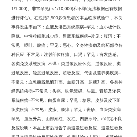
1/1,000)、非常罕见(＜1/10,000)和不详(无法根据已有数据
进行评估)。在包括2,500多例患者的本品临床试验中，不良
事件发生率如下：血液及淋巴系统疾病–罕见：血小板计数
降低、中性粒细胞减少症。胃肠系统疾病–常见：腹泻；不
常见：呕吐、腹痛；罕见：恶心。全身性疾病及给药部位各
种反应–不常见：注射部位疼痛、口渴；罕见：有发热感。
各类免疫系统疾病–不详：类过敏反应休克、过敏反应、类
过敏反应、轻度过敏反应、超敏反应。代谢及营养类疾病–
不常见：血乳酸脱氢酶升高、血糖升高、尿糖升高。各类神
经系统疾病–不常见：头痛、味觉障碍、头晕。肾脏及泌尿
系统疾病–不常见：白蛋白尿；罕见：糖尿。皮肤及皮下组
织类疾病–不常见：皮疹、瘙痒；罕见：斑疹。血管类疾病–
罕见：血压升高、面部潮红、发红、四肢冰冷。c)特定不良
反应说明：本品上市后报告了类速发过敏反应、速发过敏反