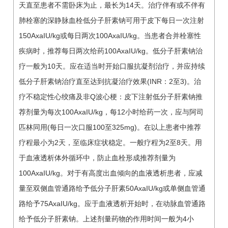
天直至患者不需卧床为止，最长为14天。治疗伴有或不伴有
肺栓塞的深静脉血栓低分子肝素钠可用于皮下每日一次注射
150AxaIU/kg或每日两次100AxaIU/kg。当患者合并栓塞性
疾病时，推荐每日两次给药100AxaIU/kg。低分子肝素钠治
疗一般为10天。应在适当时开始口服抗凝剂治疗，并应持续
低分子肝素钠治疗直至达到抗凝治疗效果(INR：2至3)。治
疗不稳定性心绞痛及非Q波心梗：皮下注射低分子肝素钠推
荐剂量为每次100AxaIU/kg，每12小时给药一次，应与阿司
匹林同用(每日一次口服100至325mg)。在以上患者中推荐
疗程最小为2天，至临床症状稳定。一般疗程为2至8天。用
于血液透析体外循环中，防止血栓形成推荐剂量为
100AxaIU/kg。对于有高度出血倾向的血液透析患者，应减
量至双侧血管通路给予低分子肝素50AxaIU/kg或单侧血管通
路给予75AxaIU/kg。应于血液透析开始时，在动脉血管通路
给予低分子肝素钠。上述剂量药物的作用时间一般为4小