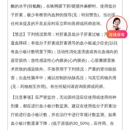
酶的水平(转氨酶)，在蛛网膜下腔/硬膜外麻醉时。使用低分
子肝素，极少有椎管内血肿的报导(见：特别警告)。当出现
任何未提及的不良反应时应立即向医师或药师咨询。
【禁忌】下列情况禁用：对肝素及低分子肝素过敏；严重的
凝血障碍；有低分子肝素或肝素诱导的血小板减少症史(以往
有血小板计数明显下降)；活动性消化道溃疡或有出血倾向的
器官损伤；急性感染性心内膜炎(心内膜炎)，心脏瓣膜置换
术所致的感染除外。不推荐用于下列情况：严重的肾功能损
害；出血性脑卒中；难以控制的动脉高压；与其它药物共用
(见：药物相互作用)。有任何疑问请咨询医师或药师。
【注意事项】应严密监控，无论因何适应症使用或使用何种
剂量，都应进行血小板计数监测。建议在使用低分子肝素治
疗前进行血小板计数，并在治疗中进行常规计数监测。如果
血小板计数显著下降，(低于原值的30_50%)，应停用。在