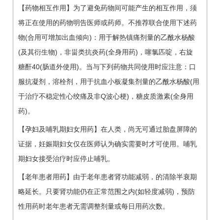
【药物相互作用】为了避免药物间可能产生的相互作用，须
将正在使用的药物明告医师或药师。不推荐联合使用下述药
物(合用可增加出血倾向)：用于解热镇痛剂量的乙酰水杨酸
(及其衍生物)，非甾类抗炎药(全身用药)，噻氯匹啶，右旋
糖酐40(肠道外使用)。当与下列药物共同使用时应注意：口
服抗凝剂，溶栓剂，用于抗血小板凝集剂量的乙酰水杨酸(用
于治疗不稳定性心绞痛及非Q波心梗)，糖皮质激素(全身用
药)。
【孕妇及哺乳期妇女用药】在人类，尚无可通过胎盘屏障的
证据，妊娠期妇女仅在医师认为确实需要时才可使用。哺乳
期妇女接受治疗时应停止哺乳。
【老年患者用药】由于老年患者肾功能减弱，的清除半衰期
略延长。只要肾功能仍在正常范围之内(如轻度减弱)，预防
性用药时老年患者无需调整剂量或每日用药次数。