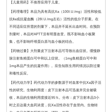
【儿童用药】不推荐应用于儿童。
【药理毒理】本品为具有高抗Ⅹa（100I.U./mg）活性和较低
抗Ⅱa或抗凝血酶（28I.U./mg左右）活性的低分子肝素。在
不同适应症所需的剂量下，本品并不延长出血时间。在预防
剂量时，本品对APTT没有明显改变。既不影响血小板聚
集，也不影响纤维蛋白原与血小板的结合。
【药物过量】大剂量皮下注射本品可导致出血症状。缓慢静
脉注射鱼精蛋白可中和以上症状。（1mg鱼精蛋白可中和
1mg本品产生的抗凝作用）。应告知医生用药情况以防过量
和毒性反应。
【药代动力学】药代动力学的参数源于对血浆中抗Ⅹa因子活
性的研究。生物利用度：皮下注射本品可迅速并完全被吸
收，本品的生物利用度接近95％。分布：皮下注射本品3小
时之后达最大血药浓度，抗Ⅹa活性存在于血管内。生物转