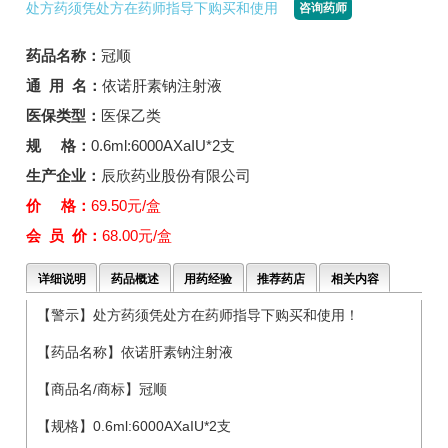
处方药须凭处方在药师指导下购买和使用
咨询药师
药品名称：
冠顺
通 用 名：
依诺肝素钠注射液
医保类型：
医保乙类
规 格：
0.6ml:6000AXaIU*2支
生产企业：
辰欣药业股份有限公司
价 格：
69.50元/盒
会 员 价：
68.00元/盒
详细说明
药品概述
用药经验
推荐药店
相关内容
【警示】处方药须凭处方在药师指导下购买和使用！
【药品名称】依诺肝素钠注射液
【商品名/商标】冠顺
【规格】0.6ml:6000AXaIU*2支