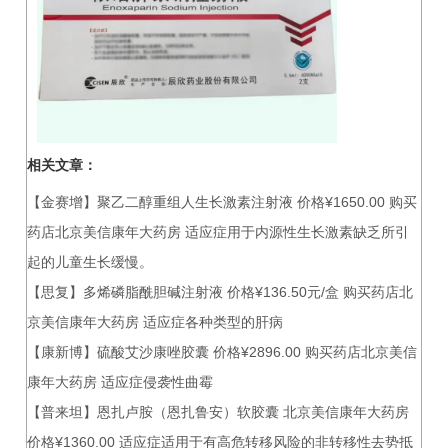
相关文章：
【金赛增】聚乙二醇重组人生长激素注射液 价格¥1650.00 购买
药店北京美信康年大药房 适应症用于内源性生长激素缺乏所引
起的儿童生长缓慢。
【思复】多烯磷脂酰胆碱注射液 价格¥136.50元/盒 购买药店北
京美信康年大药房 适应症各种类型的肝病
【康新博】硫酸艾沙康唑胶囊 价格¥2896.00 购买药店北京美信
康年大药房 适应症侵袭性曲霉
【普来坦】恩扎卢胺（恩扎鲁安）软胶囊 北京美信康年大药房
价格¥1360.00 适应症适用于有高危转移风险的非转移性去势抵