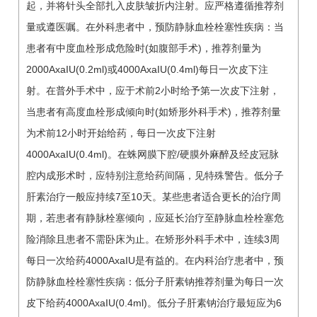
起，并将针头全部扎入皮肤皱折内注射。应严格遵循推荐剂
量或遵医嘱。在外科患者中，预防静脉血栓栓塞性疾病：当
患者有中度血栓形成危险时(如腹部手术)，推荐剂量为
2000AxaIU(0.2ml)或4000AxaIU(0.4ml)每日一次皮下注
射。在普外手术中，应于术前2小时给予第一次皮下注射，
当患者有高度血栓形成倾向时(如矫形外科手术)，推荐剂量
为术前12小时开始给药，每日一次皮下注射
4000AxaIU(0.4ml)。在蛛网膜下腔/硬膜外麻醉及经皮冠脉
腔内成形术时，应特别注意给药间隔，见特殊警告。低分子
肝素治疗一般应持续7至10天。某些患者适合更长的治疗周
期，若患者有静脉栓塞倾向，应延长治疗至静脉血栓栓塞危
险消除且患者不需卧床为止。在矫形外科手术中，连续3周
每日一次给药4000AxaIU是有益的。在内科治疗患者中，预
防静脉血栓栓塞性疾病：低分子肝素钠推荐剂量为每日一次
皮下给药4000AxaIU(0.4ml)。低分子肝素钠治疗最短应为6