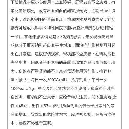
下述情况中应小心使用：止血障碍、肝肾功能不全患者，有
消化道溃疡史，或有出血倾向的器官损伤史，近期出血性脑
卒中，难以控制的严重高血压，糖尿病性视网膜病变；近期
接受神经或眼科手术和蛛网膜下腔/硬膜外麻醉(见特别警告
一节)。在老年患者特别是＞80岁的患者，未发现预防剂量
的低分子肝素钠引起出血事件增加，而治疗剂量时则可引起
出血并发症。建议密切观察。肾功能不全患者：在肾功能损
害的患者，用低分子肝素钠的暴露量增加导致出血危险性增
大，所以在严重肾功能不全患者需调整用药剂量，推荐剂
量：预防：每日一次2000AxaIU；治疗剂量：每日一次
100AxaIU/kg。中度及轻度肾功能不全患者：建议治疗时严
密监测。肝功能不全患者：应给予特别注意。低体重患者(女
性＜45kg，男性＜57kg)应用预防剂量的低分子肝素时的暴
露量增加，导致出血危险性增大，应严密监测。在所有病例
中，都应严格遵守医嘱。