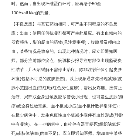
时。然而，当出现纤维蛋白环时，应再给予50至
100AxaIU/kg的剂量。
【不良反应】与其它药物相同，可产生不同程度的不良反
应：出血：使用任何抗凝剂都可产生此反应。有出血倾向的
器官损伤，影响凝血的药物(见注意事项)，腹膜后及颅内出
血，某些情况是致命的。出现此种情况时，应立即通知医
师。部分注射部位瘀点、瘀斑极少报导注射部位出现坚硬炎
性结节，几天后缓解不需停止治疗。除非注射部位引起皮肤
坏疽(包括不可逆的皮肤损伤)。以上现象通常先出现紫瘢(皮
肤小范围出血)或红斑(红色炎性皮疹)，渗出及疼痛。应停止
治疗。局部或全身过敏反应尽管极少出现，也可发生皮肤(疱
疹)或全身过敏现象。血小板减少症(血小板计数异常降低)：
在极少病例中，发生免疫性血小板减少症伴有血栓形成(静脉
中有凝块)。在一些病例中，血栓伴有器官梗死(组织缺氧坏
死)或肢体缺血(供血不足)。应立即通知医师。增加血中某些