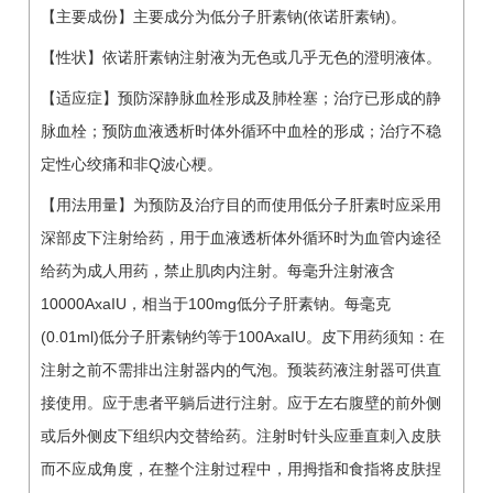
【主要成份】主要成分为低分子肝素钠(依诺肝素钠)。
【性状】依诺肝素钠注射液为无色或几乎无色的澄明液体。
【适应症】预防深静脉血栓形成及肺栓塞；治疗已形成的静
脉血栓；预防血液透析时体外循环中血栓的形成；治疗不稳
定性心绞痛和非Q波心梗。
【用法用量】为预防及治疗目的而使用低分子肝素时应采用
深部皮下注射给药，用于血液透析体外循环时为血管内途径
给药为成人用药，禁止肌肉内注射。每毫升注射液含
10000AxaIU，相当于100mg低分子肝素钠。每毫克
(0.01ml)低分子肝素钠约等于100AxaIU。皮下用药须知：在
注射之前不需排出注射器内的气泡。预装药液注射器可供直
接使用。应于患者平躺后进行注射。应于左右腹壁的前外侧
或后外侧皮下组织内交替给药。注射时针头应垂直刺入皮肤
而不应成角度，在整个注射过程中，用拇指和食指将皮肤捏