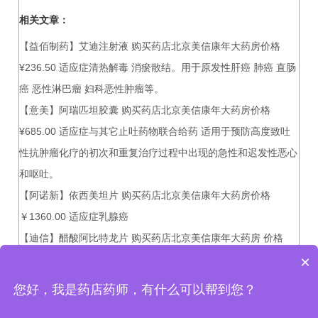
相关文章：
【益佰制药】艾迪注射液 购买药店北京美信康年大药房价格
¥236.50 适应症清热解毒 消瘀散结。用于原发性肝癌 肺癌 直肠
癌 恶性淋巴瘤 妇科恶性肿瘤等。
【意美】阿瑞匹坦胶囊 购买药店北京美信康年大药房价格
¥685.00 适应症与其它止吐药物联合给药 适用于预防高度致吐
性抗肿瘤化疗的初次和重复治疗过程中出现的急性和迟发性恶心
和呕吐。
【阿诺新】依西美坦片 购买药店北京美信康年大药房价格
￥1360.00 适应症乳腺癌
【迪信】醋酸阿比特龙片 购买药店北京美信康年大药房 价格
×
¥1260.00 适应症前列腺癌
您好，我是药店药师，有什么可以帮到您？
北京美信康年大药房