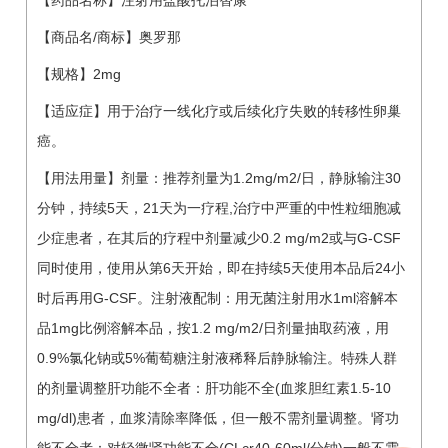
【药品名称】注射用盐酸托泊替康
【商品名/商标】奥罗那
【规格】2mg
【适应症】用于治疗一线化疗或后续化疗失败的转移性卵巢
癌。
【用法用量】剂量：推荐剂量为1.2mg/m2/日，静脉输注30
分钟，持续5天，21天为一疗程,治疗中严重的中性粒细胞减
少症患者，在其后的疗程中剂量减少0.2 mg/m2或与G-CSF
同时使用，使用从第6天开始，即在持续5天使用本品后24小
时后再用G-CSF。注射液配制：用无菌注射用水1ml溶解本
品1mg比例溶解本品，按1.2 mg/m2/日剂量抽取药液，用
0.9%氯化钠或5%葡萄糖注射液稀释后静脉输注。特殊人群
的剂量调整肝功能不全者：肝功能不全(血浆胆红素1.5-10
mg/dl)患者，血浆清除率降低，但一般不需剂量调整。肾功