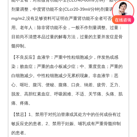
能不全者：对轻微肾功能不全(CLcr40-60ml/分钟)一般不需
剂量调整，中度肾功能不全(CLcr20-39ml/分钟)剂量调为0.6
mg/m2,没有足够资料可证明在严重肾功能不全者可否使
用。老年人：除非肾功能不全，一般不作剂量调整。过量：
目前尚不清楚本品过量的解毒方法，过量的主要并发症是骨
髓抑制。
【不良反应】血液学：严重中性粒细胞减少，伴发热或感
染；败血症；严重的血小板减少症；中、重度贫血；严重的
白细胞减少。中性粒细胞减少无累积现象。非血液学：恶
心、呕吐、腹泻、便秘、腹痛、口炎、纳差、疲劳、乏力、
脱发、高胆红素血症、呼吸困难、不适、关节痛、头痛、肌
痛、疼痛。
【禁忌】1、禁用于对托泊替康或其处方中的任何成份有过
敏反应史的患者。2、禁用于妊娠、哺乳或有严重骨髓抑制
的患者。